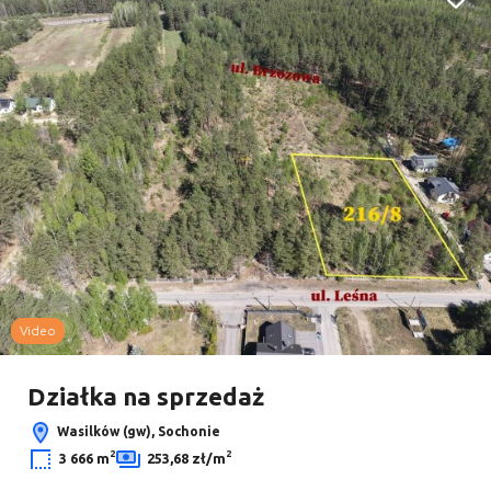
Dodaj
Video
Działka na sprzedaż
Wasilków (gw), Sochonie
2
2
3 666 m
253,68 zł/m