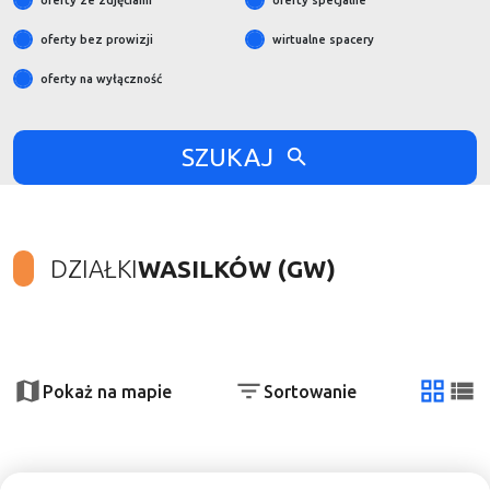
oferty ze zdjęciami
oferty specjalne
oferty bez prowizji
wirtualne spacery
oferty na wyłączność
SZUKAJ
DZIAŁKI
WASILKÓW (GW)
+
−
Pokaż na mapie
Sortowanie
tabela
list