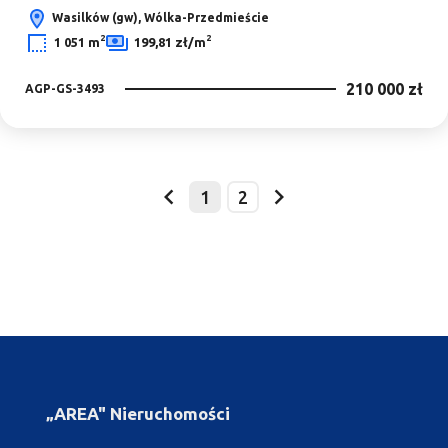
Wasilków (gw), Wólka-Przedmieście
2
2
1 051 m
199,81 zł/m
210 000 zł
AGP-GS-3493
1
2
prev
next
„AREA" Nieruchomości