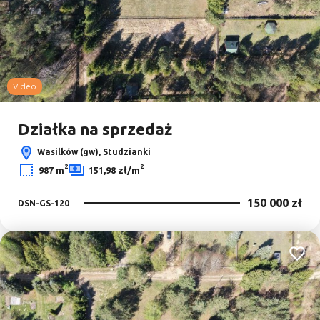
Video
Działka na sprzedaż
Wasilków (gw), Studzianki
2
2
987 m
151,98 zł/m
150 000 zł
DSN-GS-120
Dodaj