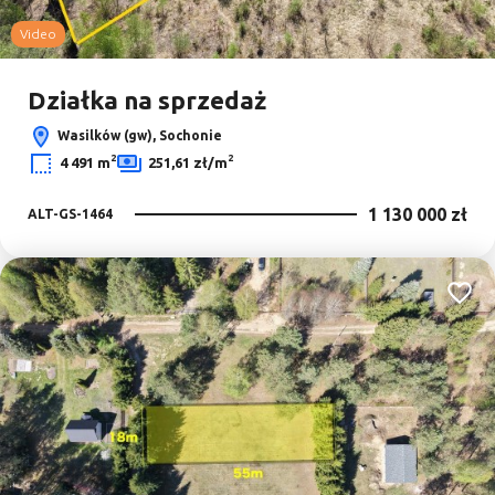
Video
Działka na sprzedaż
Wasilków (gw), Sochonie
2
2
4 491 m
251,61 zł/m
1 130 000 zł
ALT-GS-1464
Dodaj