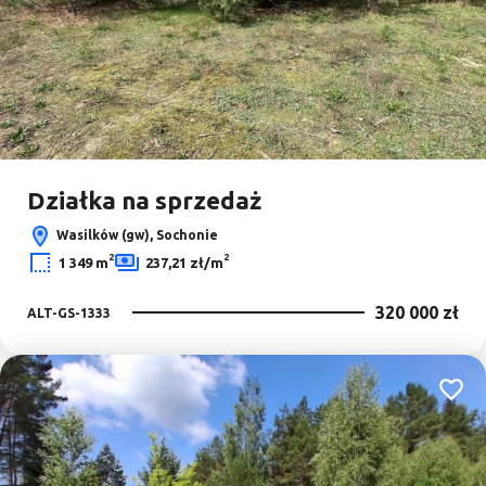
Działka na sprzedaż
Wasilków (gw), Sochonie
2
2
1 349 m
237,21 zł/m
320 000 zł
ALT-GS-1333
Dodaj