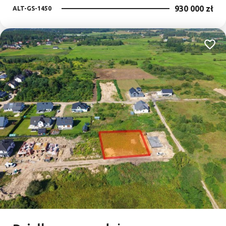
930 000 zł
ALT-GS-1450
Dodaj