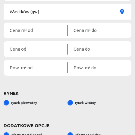
RYNEK
rynek pierwotny
rynek wtórny
DODATKOWE OPCJE