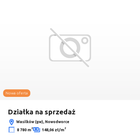
Dodaj
2
3
2
Nowa oferta
Leaflet
|
© OpenMapTiles
© OpenStreetMap contributors
Działka na sprzedaż
Wasilków (gw), Nowodworce
2
2
8 780 m
148,06 zł/m