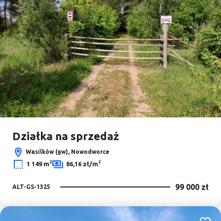
Działka na sprzedaż
Wasilków (gw), Nowodworce
2
2
1 149 m
86,16 zł/m
99 000 zł
ALT-GS-1325