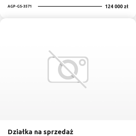
124 000 zł
AGP-GS-3571
Dodaj
Działka na sprzedaż