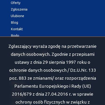
Oferty
Zgłoszenia
Ulubione
Blog
Kontakt
Rodo
Zgłaszający wyraża zgodę na przetwarzanie
danych osobowych. Zgodnie z przepisami
social media
Facebook
ustawy z dnia 29 sierpnia 1997 roku o
ochronie danych osobowych / Dz.U.Nr. 133
Oferty
poz. 883 ze zmianami/ oraz rozporządzenia
Białystok
Parlamentu Europejskiego i Rady (UE)
Tykocin
2016/679 z dnia 27.04.2016 r. w sprawie
Wasilków
ochrony osób fizycznych w związku z
Supraśl