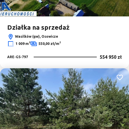
Działka na sprzedaż
Wasilków (gw), Osowicze
2
2
1 009 m
550,00 zł/m
554 950 zł
ARE-GS-797
Dodaj