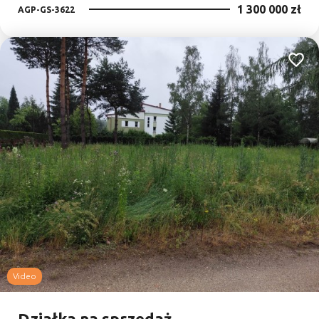
1 300 000 zł
AGP-GS-3622
Dodaj
Video
Działka na sprzedaż