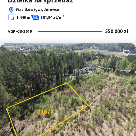
Wasilków (gw), Jurowce
2
2
1 440 m
381,94 zł/m
550 000 zł
AGP-GS-3619
Dodaj