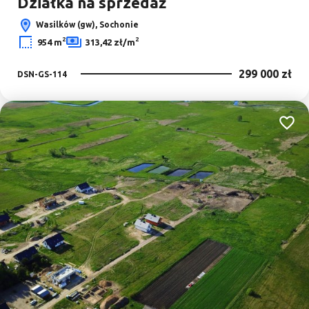
Działka na sprzedaż
Wasilków (gw), Sochonie
2
2
954 m
313,42 zł/m
299 000 zł
DSN-GS-114
Dodaj