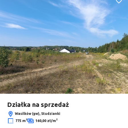
Dodaj
Działka na sprzedaż
Wasilków (gw), Studzianki
2
2
775 m
160,00 zł/m