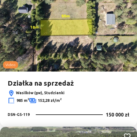
Video
Działka na sprzedaż
Wasilków (gw), Studzianki
2
2
985 m
152,28 zł/m
150 000 zł
DSN-GS-119