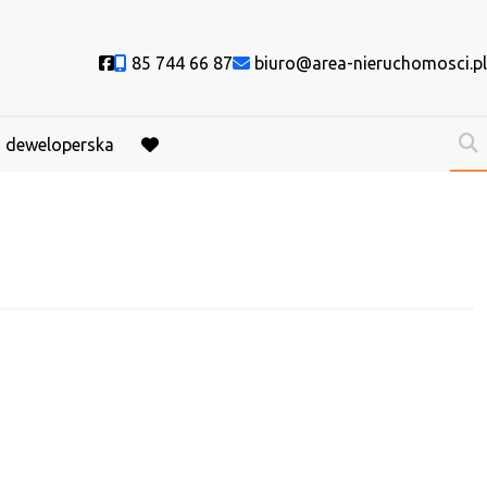
Social link
85 744 66 87
biuro@area-nieruchomosci.pl
a deweloperska
favorite