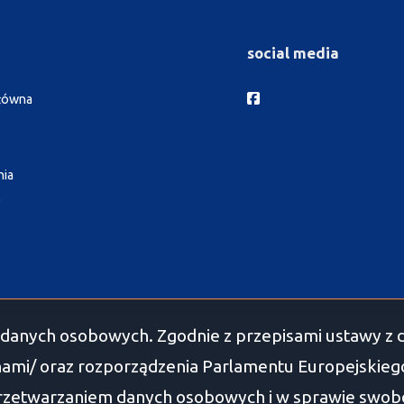
social media
Facebook
główna
nia
e
danych osobowych. Zgodnie z przepisami ustawy z d
ami/ oraz rozporządzenia Parlamentu Europejskiego 
przetwarzaniem danych osobowych i w sprawie swob