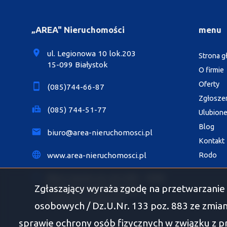
„AREA" Nieruchomości
menu
ul. Legionowa 10 lok.203
Strona 
15-099 Białystok
O firmie
Oferty
(085)744-66-87
Zgłosze
(085) 744-51-77
Ulubion
Blog
biuro@area-nieruchomosci.pl
Kontakt
Rodo
www.area-nieruchomosci.pl
Biuro czynne: pn.-pt. 8.00 - 18.00
Zgłaszający wyraża zgodę na przetwarzanie 
Soboty po wcześniejszym
umówieniu spotkania
osobowych / Dz.U.Nr. 133 poz. 883 ze zmian
sprawie ochrony osób fizycznych w związku z 