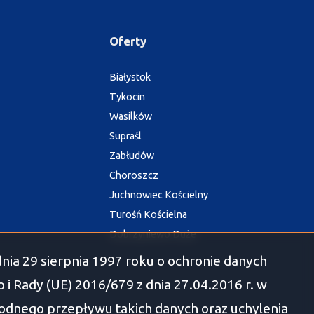
Oferty
Białystok
Tykocin
Wasilków
Supraśl
Zabłudów
Choroszcz
Juchnowiec Kościelny
Turośń Kościelna
Dobrzyniewo Duże
nia 29 sierpnia 1997 roku o ochronie danych
i Rady (UE) 2016/679 z dnia 27.04.2016 r. w
odnego przepływu takich danych oraz uchylenia