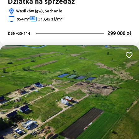
Działka na sprzedaż
Wasilków (gw), Sochonie
2
2
954 m
313,42 zł/m
299 000 zł
DSN-GS-114
Dodaj