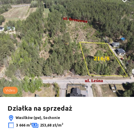
Dodaj
Video
Działka na sprzedaż
Wasilków (gw), Sochonie
2
2
3 666 m
253,68 zł/m