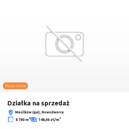
Dodaj
2
3
2
Nowa oferta
Leaflet
|
© OpenMapTiles
© OpenStreetMap contributors
Działka na sprzedaż
Wasilków (gw), Nowodworce
2
2
8 780 m
148,06 zł/m