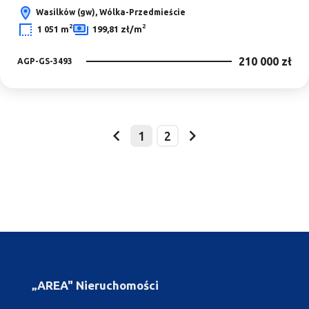
Wasilków (gw), Wólka-Przedmieście
2
2
1 051 m
199,81 zł/m
210 000 zł
AGP-GS-3493
1
2
prev
next
„AREA" Nieruchomości