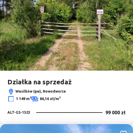
Działka na sprzedaż
Wasilków (gw), Nowodworce
2
2
1 149 m
86,16 zł/m
99 000 zł
ALT-GS-1325