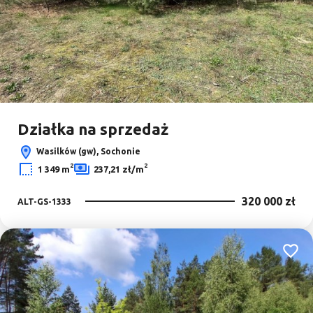
Działka na sprzedaż
Wasilków (gw), Sochonie
2
2
1 349 m
237,21 zł/m
320 000 zł
ALT-GS-1333
Dodaj