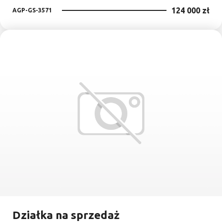
124 000 zł
AGP-GS-3571
Dodaj
Działka na sprzedaż