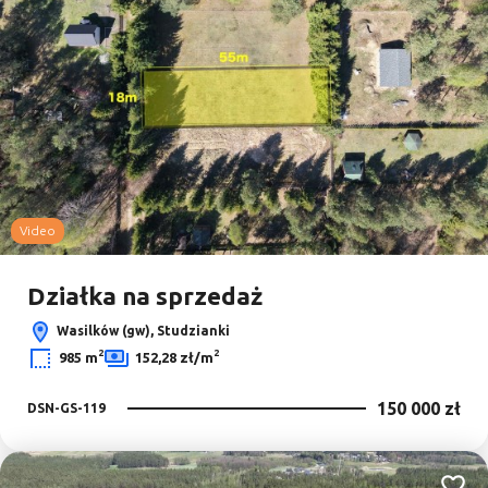
Video
Działka na sprzedaż
Wasilków (gw), Studzianki
2
2
985 m
152,28 zł/m
150 000 zł
DSN-GS-119