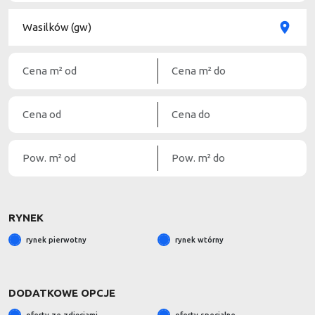
RYNEK
rynek pierwotny
rynek wtórny
DODATKOWE OPCJE