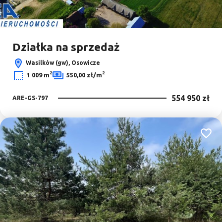
Działka na sprzedaż
Wasilków (gw), Osowicze
2
2
1 009 m
550,00 zł/m
554 950 zł
ARE-GS-797
Dodaj