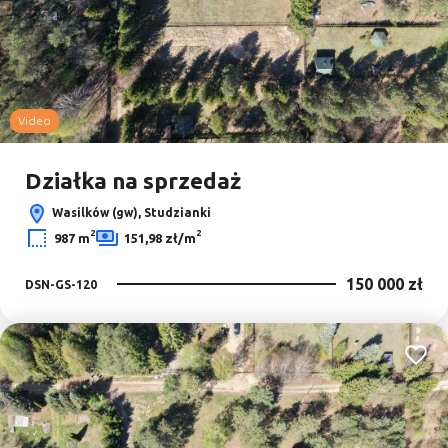
Video
Działka na sprzedaż
Wasilków (gw), Studzianki
2
2
987 m
151,98 zł/m
150 000 zł
DSN-GS-120
Dodaj