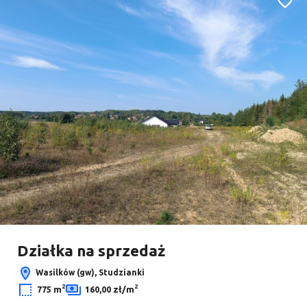
Dodaj
Działka na sprzedaż
Wasilków (gw), Studzianki
2
2
775 m
160,00 zł/m