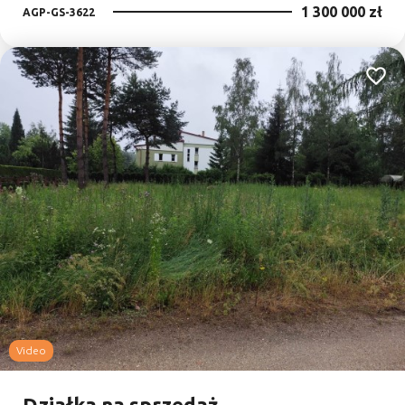
1 300 000 zł
AGP-GS-3622
Dodaj
Video
Działka na sprzedaż