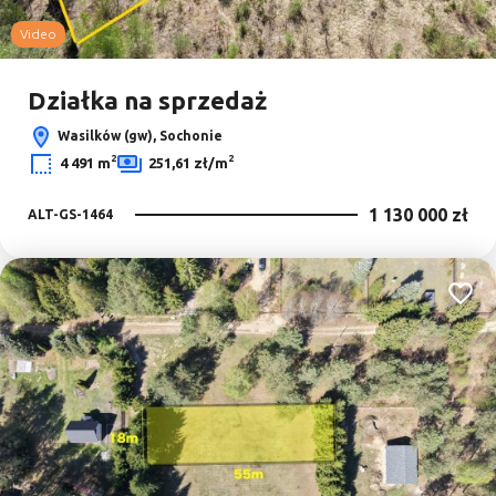
Video
Działka na sprzedaż
Wasilków (gw), Sochonie
2
2
4 491 m
251,61 zł/m
1 130 000 zł
ALT-GS-1464
Dodaj