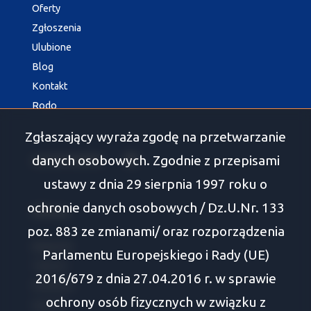
Oferty
Zgłoszenia
Ulubione
Blog
Kontakt
Rodo
Zgłaszający wyraża zgodę na przetwarzanie
danych osobowych. Zgodnie z przepisami
social media
Facebook
ustawy z dnia 29 sierpnia 1997 roku o
ochronie danych osobowych / Dz.U.Nr. 133
Oferty
poz. 883 ze zmianami/ oraz rozporządzenia
Białystok
Parlamentu Europejskiego i Rady (UE)
Tykocin
2016/679 z dnia 27.04.2016 r. w sprawie
Wasilków
ochrony osób fizycznych w związku z
Supraśl