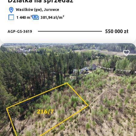
Wasilków (gw), Jurowce
2
2
1 440 m
381,94 zł/m
550 000 zł
AGP-GS-3619
Dodaj