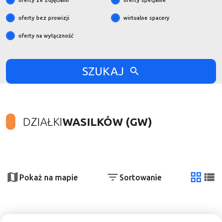
oferty ze zdjęciami
oferty specjalne
oferty bez prowizji
wirtualne spacery
oferty na wyłączność
SZUKAJ
DZIAŁKI
WASILKÓW (GW)
+
−
Pokaż na mapie
Sortowanie
tabela
list