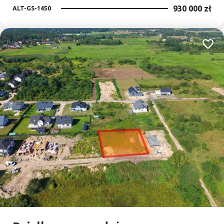
930 000 zł
ALT-GS-1450
Dodaj