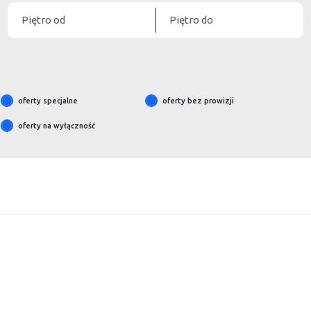
oferty specjalne
oferty bez prowizji
oferty na wyłączność