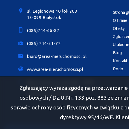
ul. Legionowa 10 lok.203
Strona 
15-099 Białystok
O firmie
Oferty
(085)744-66-87
Zgłosze
(085) 744-51-77
Ulubion
Blog
biuro@area-nieruchomosci.pl
Kontakt
Rodo
www.area-nieruchomosci.pl
Biuro czynne: pn.-pt. 8.00 - 18.00
Zgłaszający wyraża zgodę na przetwarzanie 
Soboty po wcześniejszym
umówieniu spotkania
osobowych / Dz.U.Nr. 133 poz. 883 ze zmian
sprawie ochrony osób fizycznych w związku z 
dyrektywy 95/46/WE. Klient