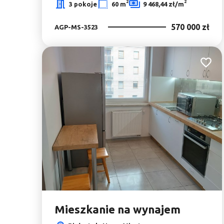
2
2
3 pokoje
60 m
9 468,44 zł/m
570 000 zł
AGP-MS-3523
Dodaj 
Mieszkanie na wynajem