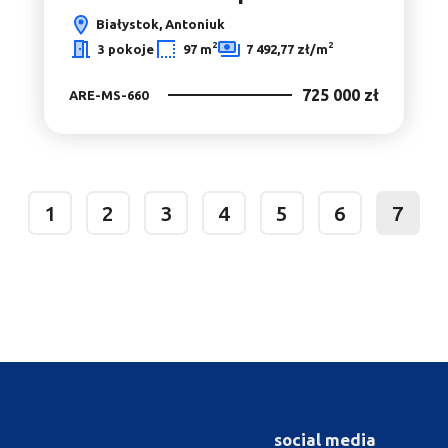
Białystok, Antoniuk
2
2
3 pokoje
97 m
7 492,77 zł/m
725 000 zł
ARE-MS-660
1
2
3
4
5
6
7
prev
social media