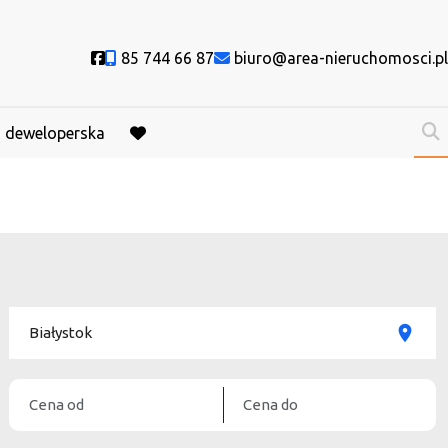
Social link
85 744 66 87
biuro@area-nieruchomosci.pl
a deweloperska
favorite