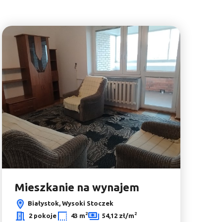
bionych
Dodaj do ulubionyc
Mieszkanie na wynajem
Białystok, Wysoki Stoczek
Leaflet
|
© OpenMapTiles
© OpenStreetMap contributors
2
2
2 pokoje
43 m
54,12 zł/m