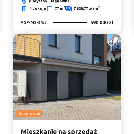
Białystok, Bagnówka
2
2
4 pokoje
77 m
7 620,77 zł/m
590 000 zł
AGP-MS-3455
Dodaj do ulu
Bez prowizji
Mieszkanie na sprzedaż