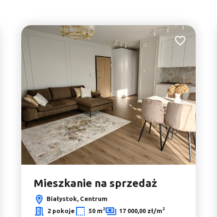
21
3
do ulubionych
Dodaj do ulu
18
7
3
3
Mieszkanie na sprzedaż
Białystok, Centrum
2
2
2 pokoje
50 m
17 000,00 zł/m