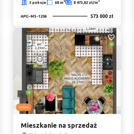
2
2
3 pokoje
68 m
8 473,82 zł/m
573 000 zł
APG-MS-1206
do ulubionych
Dodaj do ulu
Video
Mieszkanie na sprzedaż