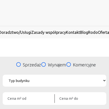
Doradztwo/Usługi
Zasady współpracy
Kontakt
Blog
Rodo
Ofert
Sprzedaż
Wynajem
Komercyjne