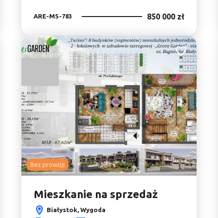
850 000 zł
ARE-MS-783
do ulubionych
Dodaj do ulu
Bez prowizji
Mieszkanie na sprzedaż
Białystok, Wygoda