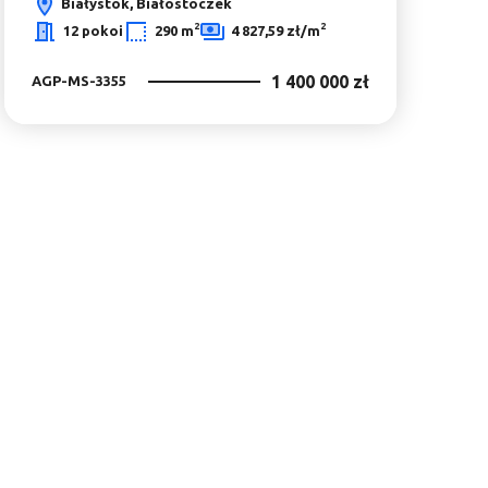
Białystok, Białostoczek
2
2
12 pokoi
290 m
4 827,59 zł/m
1 400 000 zł
AGP-MS-3355
bionych