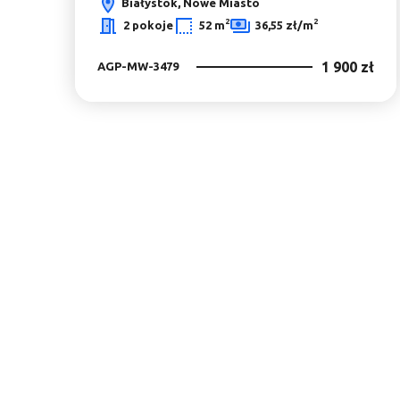
Białystok, Nowe Miasto
2
2
2 pokoje
52 m
36,55 zł/m
1 900 zł
AGP-MW-3479