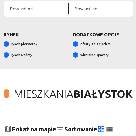
RYNEK
DODATKOWE OPCJE
rynek pierwotny
oferty ze zdjęciami
rynek wtórny
wirtualne spacery
MIESZKANIA
BIAŁYSTOK
+
−
Pokaż na mapie
Sortowanie
tabela
lista