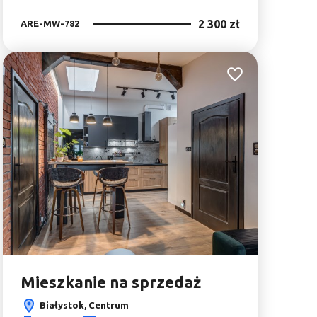
2 300 zł
ARE-MW-782
bionych
Dodaj do ulubionyc
Mieszkanie na sprzedaż
Białystok, Centrum