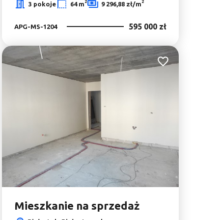
2
2
3 pokoje
64 m
9 296,88 zł/m
595 000 zł
APG-MS-1204
bionych
Dodaj do ulubionyc
Mieszkanie na sprzedaż