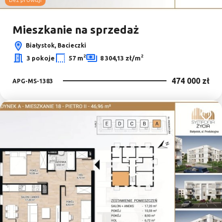
Mieszkanie na sprzedaż
Białystok, Bacieczki
2
2
3 pokoje
57 m
8 304,13 zł/m
474 000 zł
APG-MS-1383
Dodaj