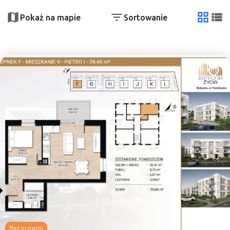
+
−
Pokaż na mapie
Sortowanie
2
tabela
list
Dodaj
7
Bez prowizji