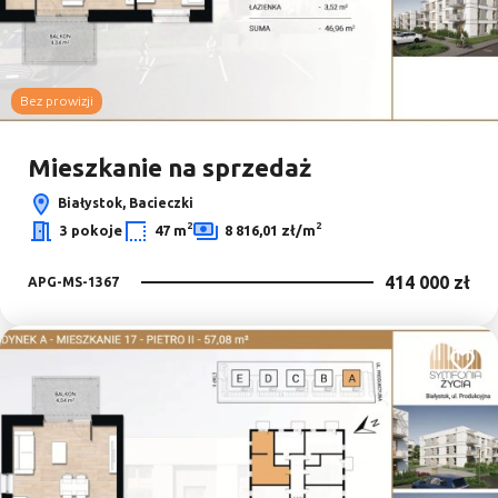
Bez prowizji
Mieszkanie na sprzedaż
Białystok, Bacieczki
2
2
3 pokoje
47 m
8 816,01 zł/m
414 000 zł
APG-MS-1367
Dodaj