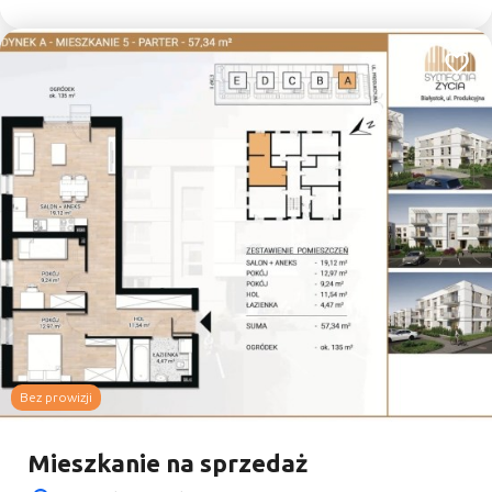
Dodaj
Bez prowizji
Mieszkanie na sprzedaż