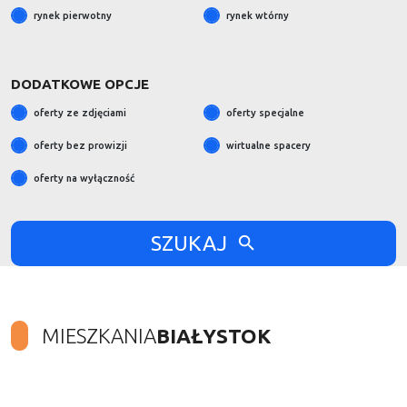
rynek pierwotny
rynek wtórny
DODATKOWE OPCJE
oferty ze zdjęciami
oferty specjalne
oferty bez prowizji
wirtualne spacery
oferty na wyłączność
SZUKAJ
MIESZKANIA
BIAŁYSTOK