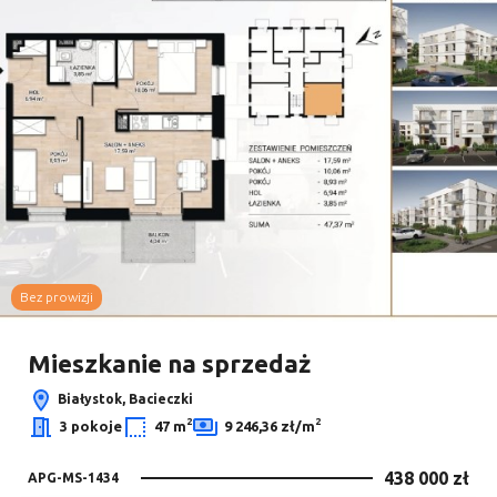
Bez prowizji
Mieszkanie na sprzedaż
Białystok, Bacieczki
2
2
3 pokoje
47 m
9 246,36 zł/m
438 000 zł
APG-MS-1434