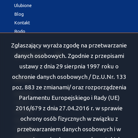
Ulubione
Blog
Kontakt
Rodo
Zgłaszający wyraża zgodę na przetwarzanie
danych osobowych. Zgodnie z przepisami
social media
Facebook
ustawy z dnia 29 sierpnia 1997 roku o
ochronie danych osobowych / Dz.U.Nr. 133
Oferty
poz. 883 ze zmianami/ oraz rozporządzenia
Białystok
Parlamentu Europejskiego i Rady (UE)
Tykocin
2016/679 z dnia 27.04.2016 r. w sprawie
Wasilków
ochrony osób fizycznych w związku z
Supraśl
przetwarzaniem danych osobowych i w
Zabłudów
Choroszcz