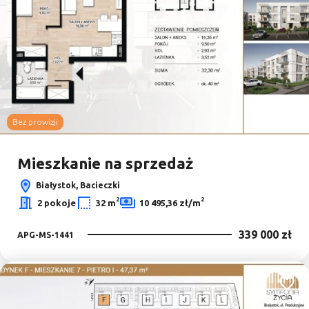
Bez prowizji
Mieszkanie na sprzedaż
Białystok, Bacieczki
2
2
2 pokoje
32 m
10 495,36 zł/m
339 000 zł
APG-MS-1441
Dodaj