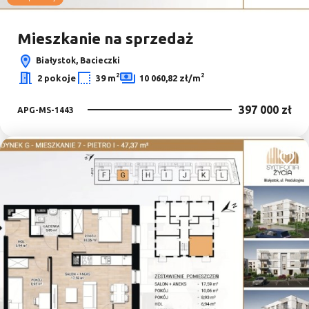
Leaflet
|
© OpenMapTiles
© OpenStreetMap contributors
Mieszkanie na sprzedaż
Białystok, Bacieczki
2
2
2 pokoje
39 m
10 060,82 zł/m
397 000 zł
APG-MS-1443
Dodaj