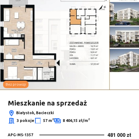
Bez prowizji
Mieszkanie na sprzedaż
Białystok, Bacieczki
2
2
3 pokoje
57 m
8 406,15 zł/m
481 000 zł
APG-MS-1357