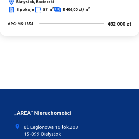
Białystok, Bacieczki
2
2
3 pokoje
57 m
8 406,00 zł/m
482 000 zł
APG-MS-1354
„AREA" Nieruchomości
ul. Legionowa 10 lok.203
15-099 Białystok