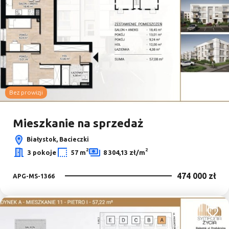
Bez prowizji
Mieszkanie na sprzedaż
Białystok, Bacieczki
2
2
3 pokoje
57 m
8 304,13 zł/m
474 000 zł
APG-MS-1366
Dodaj