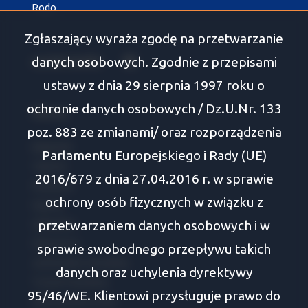
Rodo
Zgłaszający wyraża zgodę na przetwarzanie
danych osobowych. Zgodnie z przepisami
social media
Facebook
ustawy z dnia 29 sierpnia 1997 roku o
ochronie danych osobowych / Dz.U.Nr. 133
Oferty
poz. 883 ze zmianami/ oraz rozporządzenia
Białystok
Parlamentu Europejskiego i Rady (UE)
Tykocin
2016/679 z dnia 27.04.2016 r. w sprawie
Wasilków
ochrony osób fizycznych w związku z
Supraśl
przetwarzaniem danych osobowych i w
Zabłudów
Choroszcz
sprawie swobodnego przepływu takich
Juchnowiec Kościelny
danych oraz uchylenia dyrektywy
Turośń Kościelna
95/46/WE. Klientowi przysługuje prawo do
Dobrzyniewo Duże