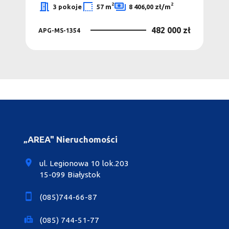
2
2
3 pokoje
57 m
8 406,00 zł/m
0 zł
482 000 zł
APG-MS-1354
APG
„AREA" Nieruchomości
ul. Legionowa 10 lok.203
15-099 Białystok
(085)744-66-87
(085) 744-51-77