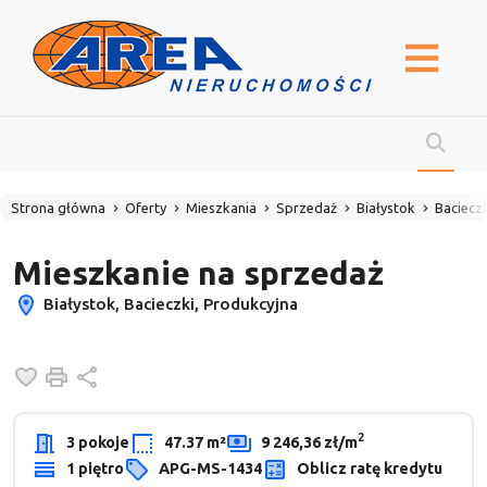
Strona główna
Oferty
Mieszkania
Sprzedaż
Białystok
Bacieczk
Mieszkanie na sprzedaż
Białystok, Bacieczki, Produkcyjna
Dodaj do ulubionych
Drukuj
Udostępnij
2
3 pokoje
47.37 m²
9 246,36 zł/m
1 piętro
APG-MS-1434
Oblicz ratę kredytu