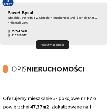
8
OFERT
Paweł Bycul
Właściciel, Pośrednik W Obrocie Nieruchomościami - licencja nr 2692
Nr licencji: 2692
85 744 66 87
516 010 972
Napisz wiadomość
OPIS
NIERUCHOMOŚCI
Oferujemy mieszkanie 3- pokojowe nr
F
7
o
powierzchni
47,37
m2
zlokalizowane na
I