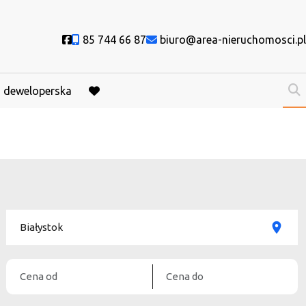
Social link
85 744 66 87
biuro@area-nieruchomosci.pl
a deweloperska
favorite