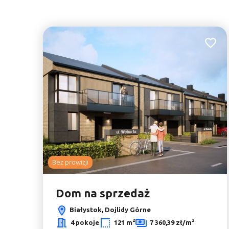
Dodaj 
Bez prowizji
Dom na sprzedaż
Białystok, Dojlidy Górne
2
2
4 pokoje
121 m
7 360,39 zł/m