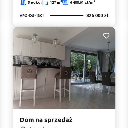
2
2
5 pokoi
127 m
6 488,61 zł/m
826 000 zł
APG-DS-1301
do ulubionych
Dodaj do ulu
Dom na sprzedaż