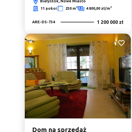
Białystok, Nowe Miasto
2
2
11 pokoi
250 m
4 800,00 zł/m
1 200 000 zł
ARE-DS-734
Dodaj 
Dom na sprzedaż