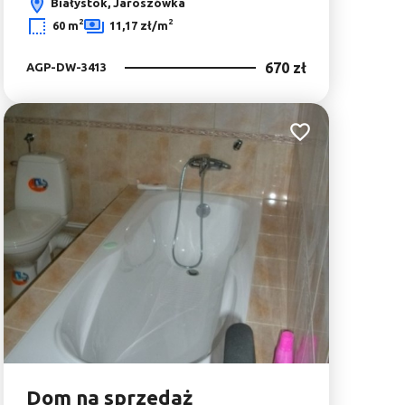
Białystok, Jaroszówka
2
2
60 m
11,17 zł/m
670 zł
AGP-DW-3413
Dodaj do ulubionyc
bionych
Dom na sprzedaż