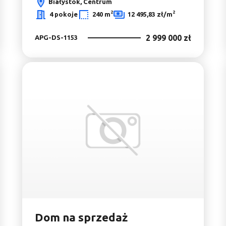
Białystok, Centrum
2
2
4 pokoje
240 m
12 495,83 zł/m
2 999 000 zł
APG-DS-1153
do ulubionych
Dodaj do ulu
Dom na sprzedaż