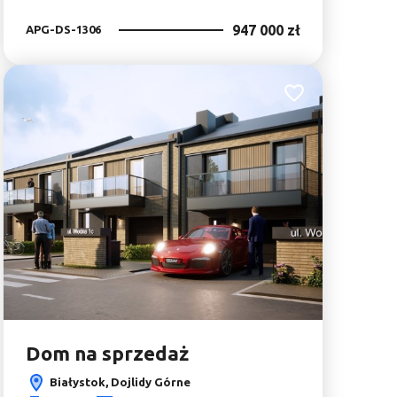
947 000 zł
APG-DS-1306
bionych
Dodaj do ulubionyc
Dom na sprzedaż
Białystok, Dojlidy Górne