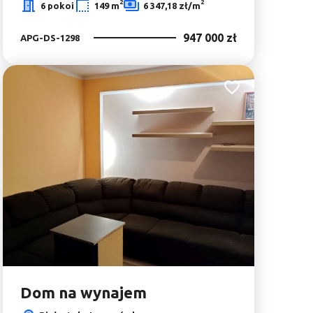
2
2
6 pokoi
149 m
6 347,18 zł/m
947 000 zł
APG-DS-1298
bionych
Dodaj do ulubionyc
Dom na wynajem