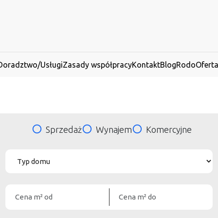
Doradztwo/Usługi
Zasady współpracy
Kontakt
Blog
Rodo
Ofert
Sprzedaż
Wynajem
Komercyjne