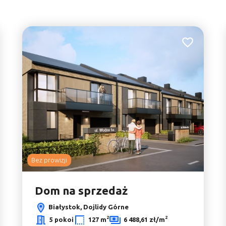
2
do ulubionych
Dodaj do ulu
2
Bez prowizji
6
Dom na sprzedaż
Białystok, Dojlidy Górne
2
2
5 pokoi
127 m
6 488,61 zł/m