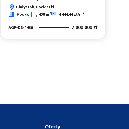
Białystok, Bacieczki
2
2
6 pokoi
450 m
4 444,44 zł/m
2 000 000 zł
AGP-DS-1436
Oferty