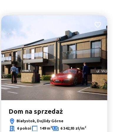
bionych
Dodaj do ulubionyc
Dom na sprzedaż
Białystok, Dojlidy Górne
Leaflet
|
© OpenMapTiles
© OpenStreetMap contributors
2
2
6 pokoi
149 m
6 342,93 zł/m