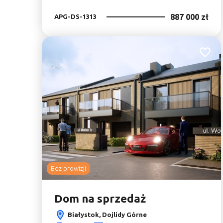
887 000 zł
APG-DS-1313
Dodaj 
Bez prowizji
Dom na sprzedaż
Białystok, Dojlidy Górne