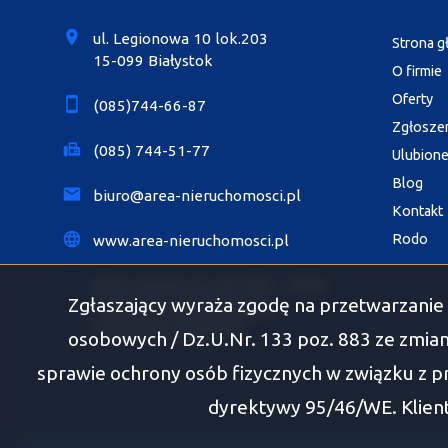
ul. Legionowa 10 lok.203
Strona 
15-099 Białystok
O firmie
Oferty
(085)744-66-87
Zgłosze
(085) 744-51-77
Ulubion
Blog
biuro@area-nieruchomosci.pl
Kontakt
Rodo
www.area-nieruchomosci.pl
Biuro czynne: pn.-pt. 8.00 - 18.00
Zgłaszający wyraża zgodę na przetwarzanie 
Soboty po wcześniejszym
umówieniu spotkania
osobowych / Dz.U.Nr. 133 poz. 883 ze zmian
sprawie ochrony osób fizycznych w związku z 
dyrektywy 95/46/WE. Klient