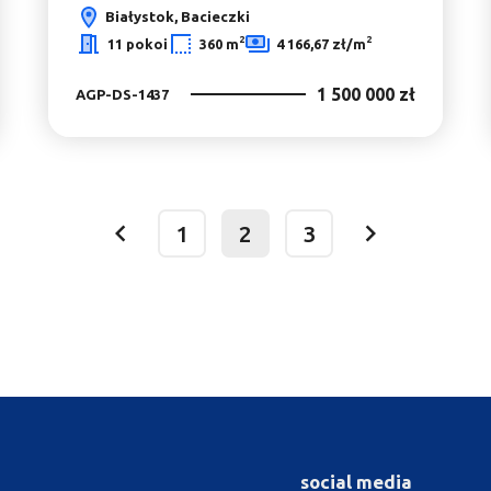
Białystok, Bacieczki
2
2
11 pokoi
360 m
4 166,67 zł/m
1 500 000 zł
AGP-DS-1437
1
2
3
prev
next
social media