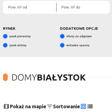
RYNEK
DODATKOWE OPCJE
rynek pierwotny
oferty ze zdjęciami
rynek wtórny
wirtualne spacery
DOMY
BIAŁYSTOK
+
−
Pokaż na mapie
Sortowanie
tabela
lista