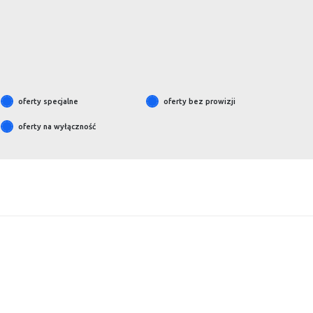
oferty specjalne
oferty bez prowizji
oferty na wyłączność