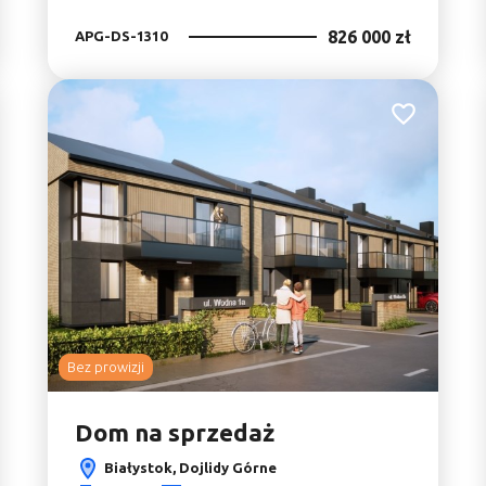
826 000 zł
APG-DS-1310
do ulubionych
Dodaj do ulu
Bez prowizji
Dom na sprzedaż
Białystok, Dojlidy Górne