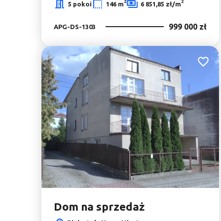
2
2
5 pokoi
146 m
6 851,85 zł/m
999 000 zł
APG-DS-1303
Dodaj 
Dom na sprzedaż