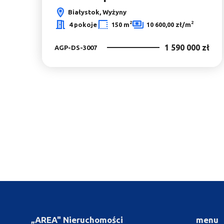
Białystok, Wyżyny
2
2
4 pokoje
150 m
10 600,00 zł/m
1 590 000 zł
AGP-DS-3007
„AREA" Nieruchomości
menu