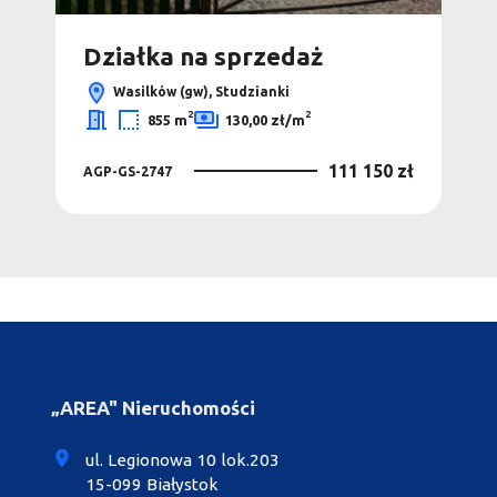
Działka na sprzedaż
Dz
Wasilków (gw), Studzianki
2
2
855 m
130,00 zł/m
0 zł
111 150 zł
AGP-GS-2747
DSN
„AREA" Nieruchomości
ul. Legionowa 10 lok.203
15-099 Białystok