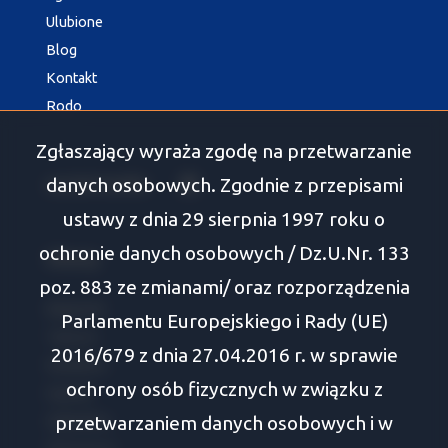
Ulubione
Blog
Kontakt
Rodo
Zgłaszający wyraża zgodę na przetwarzanie
danych osobowych. Zgodnie z przepisami
social media
Facebook
ustawy z dnia 29 sierpnia 1997 roku o
ochronie danych osobowych / Dz.U.Nr. 133
Oferty
poz. 883 ze zmianami/ oraz rozporządzenia
Białystok
Parlamentu Europejskiego i Rady (UE)
Tykocin
2016/679 z dnia 27.04.2016 r. w sprawie
Wasilków
ochrony osób fizycznych w związku z
Supraśl
przetwarzaniem danych osobowych i w
Zabłudów