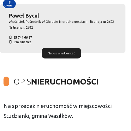
8
OFERT
Paweł Bycul
Właściciel, Pośrednik W Obrocie Nieruchomościami - licencja nr 2692
Nr licencji: 2692
85 744 66 87
516 010 972
Napisz wiadomość
OPIS
NIERUCHOMOŚCI
Na sprzedaż nieruchomość w miejscowości
Studzianki, gmina Wasilków.