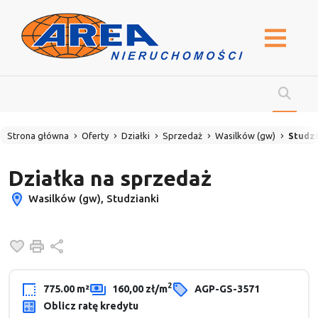
Strona główna
Oferty
Działki
Sprzedaż
Wasilków (gw)
Studzi
Działka na sprzedaż
Wasilków (gw), Studzianki
Dodaj do ulubionych
Drukuj
Udostępnij
2
775.00 m²
160,00 zł/m
AGP-GS-3571
Oblicz ratę kredytu