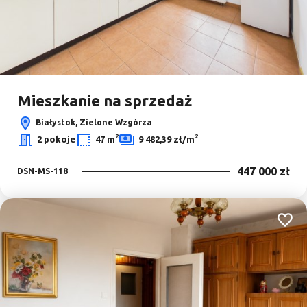
Mieszkanie na sprzedaż
Białystok, Zielone Wzgórza
2
2
2 pokoje
47 m
9 482,39 zł/m
447 000 zł
DSN-MS-118
Dodaj