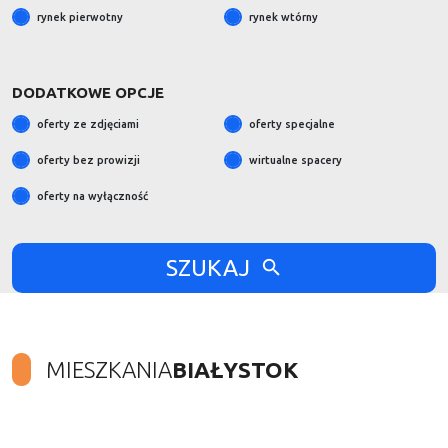
rynek pierwotny
rynek wtórny
DODATKOWE OPCJE
oferty ze zdjęciami
oferty specjalne
oferty bez prowizji
wirtualne spacery
oferty na wyłączność
SZUKAJ
MIESZKANIA
BIAŁYSTOK