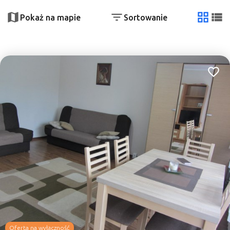
+
−
Pokaż na mapie
Sortowanie
tabela
list
Dodaj
Oferta na wyłączność