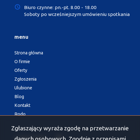
Biuro czynne: pn.-pt. 8.00 - 18.00
Soboty po wcześniejszym umówieniu spotkania
menu
Strona główna
O firmie
Oferty
Zgłoszenia
Ulubione
Blog
Kontakt
Rodo
Zgłaszający wyraża zgodę na przetwarzanie
danych osobowych. Zgodnie z przepisami
social media
Facebook