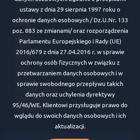
ustawy z dnia 29 sierpnia 1997 roku o
ochronie danych osobowych / Dz.U.Nr. 133
Oferty
poz. 883 ze zmianami/ oraz rozporządzenia
Białystok
Parlamentu Europejskiego i Rady (UE)
Tykocin
2016/679 z dnia 27.04.2016 r. w sprawie
Wasilków
ochrony osób fizycznych w związku z
Supraśl
przetwarzaniem danych osobowych i w
Zabłudów
Choroszcz
sprawie swobodnego przepływu takich
Juchnowiec Kościelny
danych oraz uchylenia dyrektywy
Turośń Kościelna
95/46/WE. Klientowi przysługuje prawo do
Dobrzyniewo Duże
wglądu do swoich danych osobowych i ich
aktualizacji.