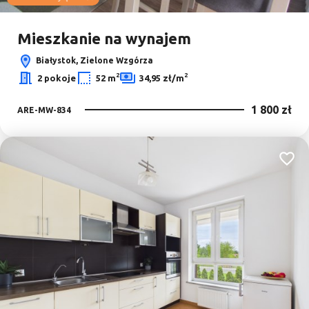
Leaflet
|
© OpenMapTiles
© OpenStreetMap contributors
Mieszkanie na wynajem
Białystok, Zielone Wzgórza
2
2
2 pokoje
52 m
34,95 zł/m
1 800 zł
ARE-MW-834
Dodaj