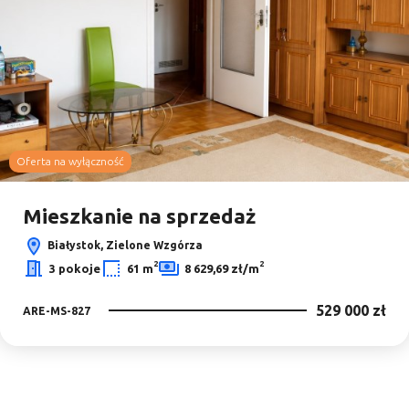
Oferta na wyłączność
Mieszkanie na sprzedaż
Białystok, Zielone Wzgórza
2
2
3 pokoje
61 m
8 629,69 zł/m
529 000 zł
ARE-MS-827