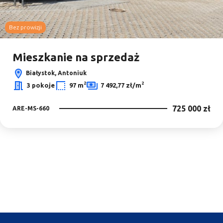
Bez prowizji
Mieszkanie na sprzedaż
Białystok, Antoniuk
2
2
3 pokoje
97 m
7 492,77 zł/m
725 000 zł
ARE-MS-660