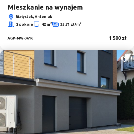
Mieszkanie na wynajem
Białystok, Antoniuk
2
2
2 pokoje
42 m
35,71 zł/m
1 500 zł
AGP-MW-3616
Dodaj