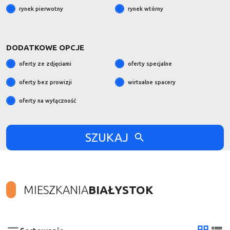
rynek pierwotny
rynek wtórny
DODATKOWE OPCJE
oferty ze zdjęciami
oferty specjalne
oferty bez prowizji
wirtualne spacery
oferty na wyłączność
SZUKAJ
MIESZKANIA
BIAŁYSTOK