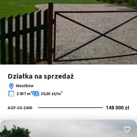
Działka na sprzedaż
Wasilków
2
2
2 957 m
50,05 zł/m
148 000 zł
AGP-GS-2400
Dodaj