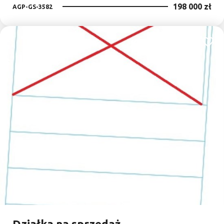
198 000 zł
AGP-GS-3582
Dodaj
Działka na sprzedaż