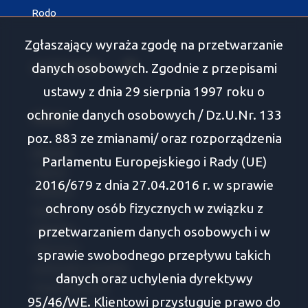
Rodo
Zgłaszający wyraża zgodę na przetwarzanie
social media
Facebook
danych osobowych. Zgodnie z przepisami
ustawy z dnia 29 sierpnia 1997 roku o
ochronie danych osobowych / Dz.U.Nr. 133
Oferty
poz. 883 ze zmianami/ oraz rozporządzenia
Białystok
Parlamentu Europejskiego i Rady (UE)
Tykocin
2016/679 z dnia 27.04.2016 r. w sprawie
Wasilków
ochrony osób fizycznych w związku z
Supraśl
przetwarzaniem danych osobowych i w
Zabłudów
Choroszcz
sprawie swobodnego przepływu takich
Juchnowiec Kościelny
danych oraz uchylenia dyrektywy
Turośń Kościelna
95/46/WE. Klientowi przysługuje prawo do
Dobrzyniewo Duże