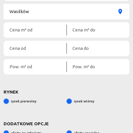
RYNEK
rynek pierwotny
rynek wtórny
DODATKOWE OPCJE