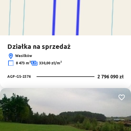
Działka na sprzedaż
Wasilków
2
2
8 473 m
330,00 zł/m
2 796 090 zł
AGP-GS-2576
Dodaj