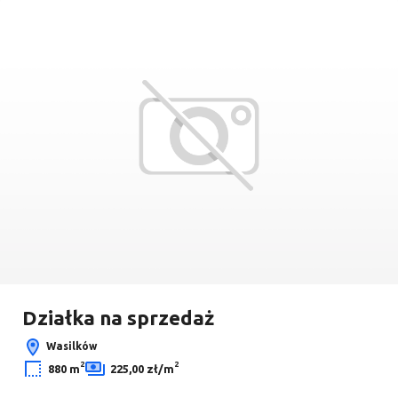
Dodaj
Leaflet
|
© OpenMapTiles
© OpenStreetMap contributors
Działka na sprzedaż
Wasilków
2
2
880 m
225,00 zł/m