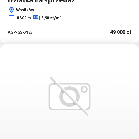
Wasilków
2
2
8 300 m
5,90 zł/m
49 000 zł
AGP-GS-3185
Dodaj