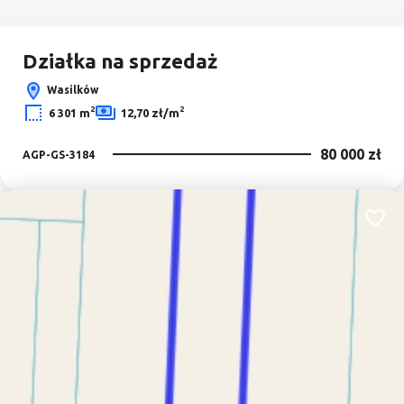
Działka na sprzedaż
Wasilków
2
2
6 301 m
12,70 zł/m
80 000 zł
AGP-GS-3184
Dodaj