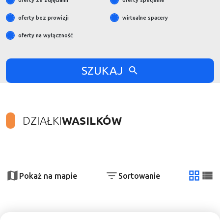
oferty ze zdjęciami
oferty specjalne
oferty bez prowizji
wirtualne spacery
oferty na wyłączność
SZUKAJ
DZIAŁKI
WASILKÓW
+
−
Pokaż na mapie
Sortowanie
tabela
list