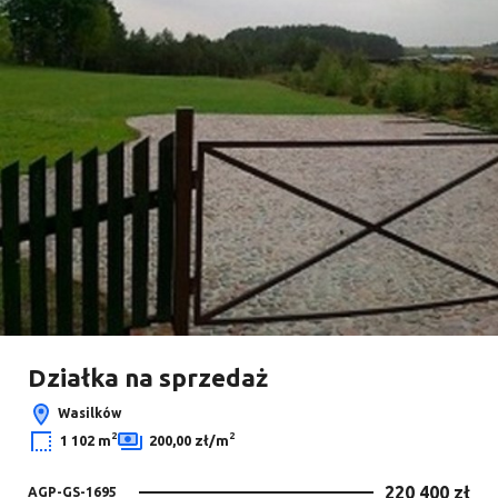
Działka na sprzedaż
Wasilków
2
2
1 102 m
200,00 zł/m
220 400 zł
AGP-GS-1695