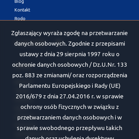
Blog
Kontakt
Rodo
Zgłaszający wyraża zgodę na przetwarzanie
social media
Facebook
danych osobowych. Zgodnie z przepisami
ustawy z dnia 29 sierpnia 1997 roku o
ochronie danych osobowych / Dz.U.Nr. 133
Oferty
poz. 883 ze zmianami/ oraz rozporządzenia
Białystok
Parlamentu Europejskiego i Rady (UE)
Tykocin
2016/679 z dnia 27.04.2016 r. w sprawie
Wasilków
ochrony osób fizycznych w związku z
Supraśl
przetwarzaniem danych osobowych i w
Zabłudów
Choroszcz
sprawie swobodnego przepływu takich
Juchnowiec Kościelny
danych oraz uchylenia dyrektywy