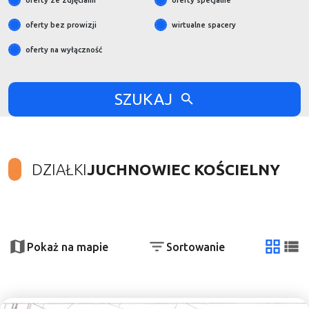
oferty ze zdjęciami
oferty specjalne
oferty bez prowizji
wirtualne spacery
oferty na wyłączność
SZUKAJ
DZIAŁKI
JUCHNOWIEC KOŚCIELNY
+
−
Pokaż na mapie
Sortowanie
tabela
list