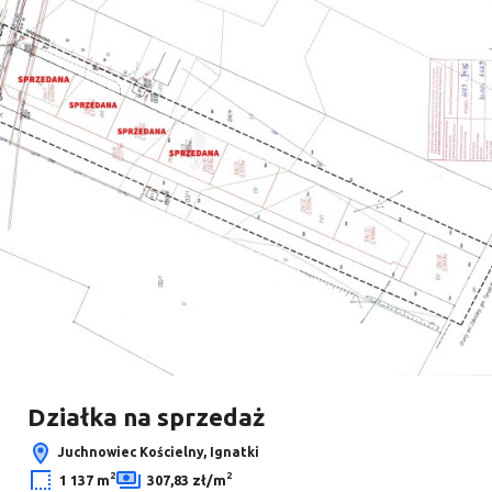
Dodaj
Leaflet
|
© OpenMapTiles
© OpenStreetMap contributors
Działka na sprzedaż
Juchnowiec Kościelny, Ignatki
2
2
1 137 m
307,83 zł/m