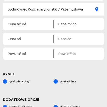
RYNEK
rynek pierwotny
rynek wtórny
DODATKOWE OPCJE