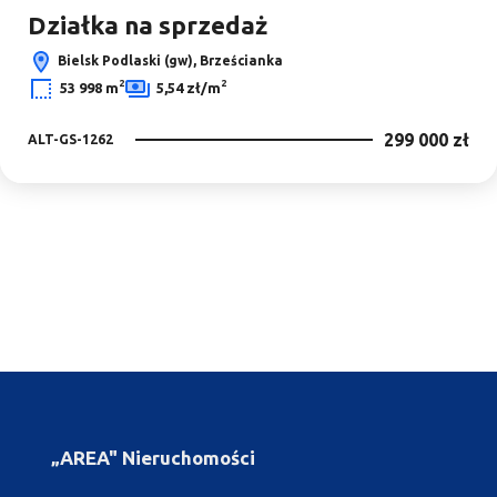
Działka na sprzedaż
Bielsk Podlaski (gw), Brześcianka
2
2
53 998 m
5,54 zł/m
299 000 zł
ALT-GS-1262
„AREA" Nieruchomości