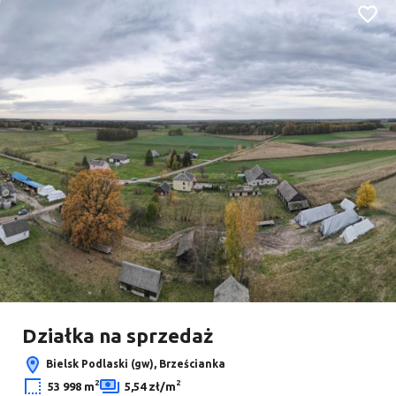
Dodaj
2
Leaflet
|
© OpenMapTiles
© OpenStreetMap contributors
Działka na sprzedaż
Bielsk Podlaski (gw), Brześcianka
2
2
53 998 m
5,54 zł/m