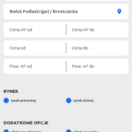
RYNEK
rynek pierwotny
rynek wtórny
DODATKOWE OPCJE