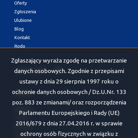
Oferty
Zgłoszenia
Ulubione
Blog
Kontakt
Rodo
Zgłaszający wyraża zgodę na przetwarzanie
social media
Facebook
danych osobowych. Zgodnie z przepisami
ustawy z dnia 29 sierpnia 1997 roku o
ochronie danych osobowych / Dz.U.Nr. 133
Oferty
poz. 883 ze zmianami/ oraz rozporządzenia
Białystok
Parlamentu Europejskiego i Rady (UE)
Tykocin
2016/679 z dnia 27.04.2016 r. w sprawie
Wasilków
ochrony osób fizycznych w związku z
Supraśl