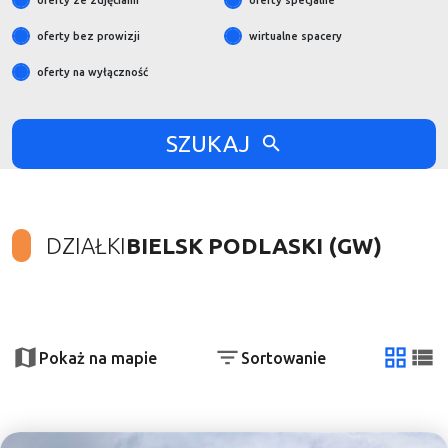
oferty ze zdjęciami
oferty specjalne
oferty bez prowizji
wirtualne spacery
oferty na wyłączność
SZUKAJ
DZIAŁKI
BIELSK PODLASKI (GW)
+
−
Pokaż na mapie
Sortowanie
tabela
list