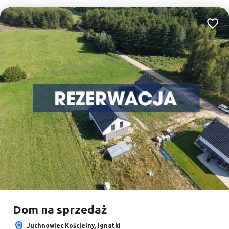
Dodaj
Dom na sprzedaż
Juchnowiec Kościelny, Ignatki