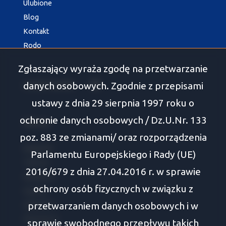
Ulubione
Blog
Kontakt
Rodo
Zgłaszający wyraża zgodę na przetwarzanie
social media
Facebook
danych osobowych. Zgodnie z przepisami
ustawy z dnia 29 sierpnia 1997 roku o
ochronie danych osobowych / Dz.U.Nr. 133
Oferty
poz. 883 ze zmianami/ oraz rozporządzenia
Białystok
Parlamentu Europejskiego i Rady (UE)
Tykocin
2016/679 z dnia 27.04.2016 r. w sprawie
Wasilków
ochrony osób fizycznych w związku z
Supraśl
przetwarzaniem danych osobowych i w
Zabłudów
Choroszcz
sprawie swobodnego przepływu takich