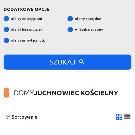
DODATKOWE OPCJE
oferty ze zdjęciami
oferty specjalne
oferty bez prowizji
wirtualne spacery
oferty na wyłączność
SZUKAJ
DOMY
JUCHNOWIEC KOŚCIELNY
Sortowanie
tabela
list