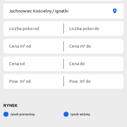
RYNEK
rynek pierwotny
rynek wtórny