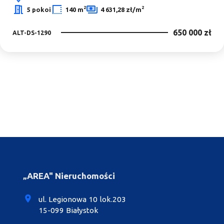
2
2
5 pokoi
140 m
4 631,28 zł/m
650 000 zł
ALT-DS-1290
„AREA" Nieruchomości
ul. Legionowa 10 lok.203
15-099 Białystok