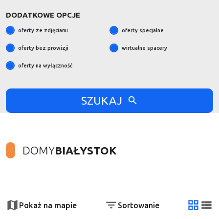
DODATKOWE OPCJE
oferty ze zdjęciami
oferty specjalne
oferty bez prowizji
wirtualne spacery
oferty na wyłączność
SZUKAJ
DOMY
BIAŁYSTOK
+
−
Pokaż na mapie
Sortowanie
tabela
list