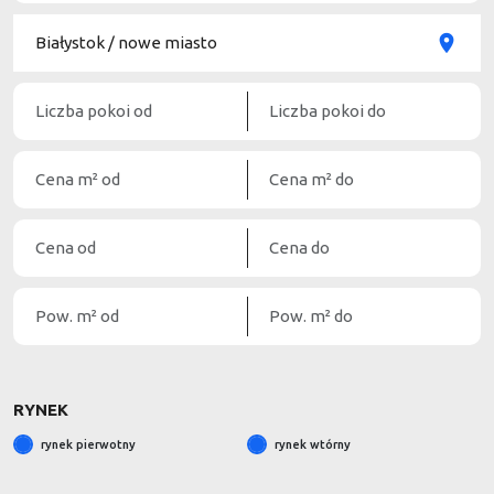
RYNEK
rynek pierwotny
rynek wtórny