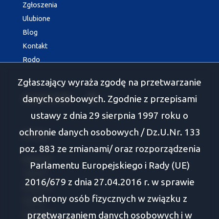
Zgłoszenia
Ulubione
Blog
Kontakt
Rodo
Zgłaszający wyraża zgodę na przetwarzanie
social media
Facebook
danych osobowych. Zgodnie z przepisami
ustawy z dnia 29 sierpnia 1997 roku o
ochronie danych osobowych / Dz.U.Nr. 133
Oferty
poz. 883 ze zmianami/ oraz rozporządzenia
Białystok
Parlamentu Europejskiego i Rady (UE)
Tykocin
2016/679 z dnia 27.04.2016 r. w sprawie
Wasilków
ochrony osób fizycznych w związku z
Supraśl
przetwarzaniem danych osobowych i w
Zabłudów