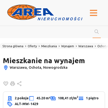
Strona główna
Oferty
Mieszkania
Wynajem
Warszawa
Ochota
Mieszkanie na wynajem
Warszawa, Ochota, Nowogrodzka
Dodaj do ulubionych
Drukuj
Udostępnij
2
2 pokoje
45.20 m²
108,41 zł/m
1 piętro
ALT-MW-1429