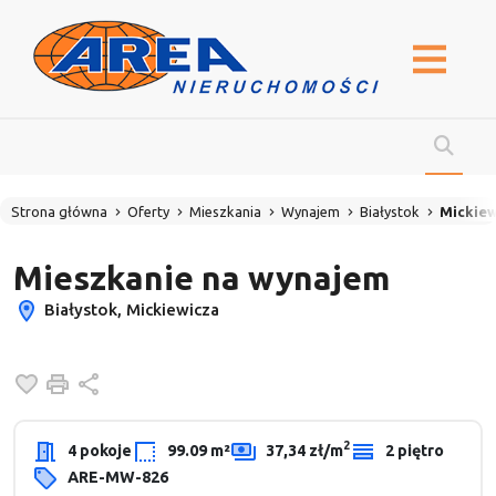
Strona główna
Oferty
Mieszkania
Wynajem
Białystok
Mickiew
Mieszkanie na wynajem
Białystok, Mickiewicza
Dodaj do ulubionych
Drukuj
Udostępnij
2
4 pokoje
99.09 m²
37,34 zł/m
2 piętro
ARE-MW-826