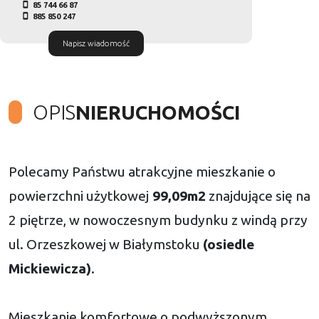
85 744 66 87
885 850 247
Napisz wiadomość
OPIS
NIERUCHOMOŚCI
Polecamy Państwu atrakcyjne mieszkanie o
powierzchni użytkowej
99,09m2
znajdujące się na
2 piętrze, w nowoczesnym budynku z windą przy
ul. Orzeszkowej w Białymstoku
(osiedle
Mickiewicza)
.
Mieszkanie komfortowe o podwyższonym