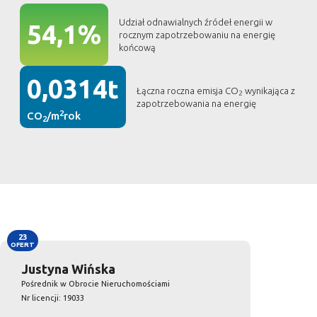
Udział odnawialnych źródeł energii w
54,1%
rocznym zapotrzebowaniu na energię
końcową
0,0314t
Łączna roczna emisja CO
wynikająca z
2
zapotrzebowania na energię
2
CO
/m
rok
2
23
OFERT
Justyna Wińska
Pośrednik w Obrocie Nieruchomościami
Nr licencji: 19033