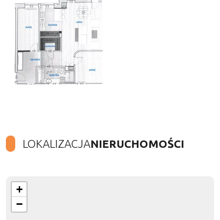
LOKALIZACJA
NIERUCHOMOŚCI
+
−