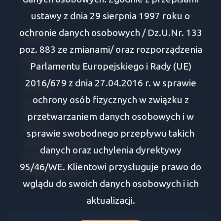
ustawy z dnia 29 sierpnia 1997 roku o
ochronie danych osobowych / Dz.U.Nr. 133
Oferty
poz. 883 ze zmianami/ oraz rozporządzenia
Białystok
Parlamentu Europejskiego i Rady (UE)
Tykocin
2016/679 z dnia 27.04.2016 r. w sprawie
Wasilków
ochrony osób fizycznych w związku z
Supraśl
przetwarzaniem danych osobowych i w
Zabłudów
Choroszcz
sprawie swobodnego przepływu takich
Juchnowiec Kościelny
danych oraz uchylenia dyrektywy
Turośń Kościelna
95/46/WE. Klientowi przysługuje prawo do
Dobrzyniewo Duże
wglądu do swoich danych osobowych i ich
aktualizacji.