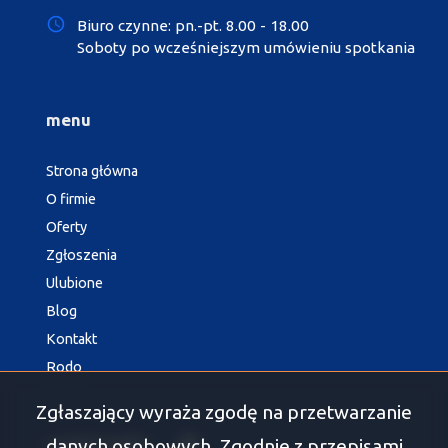
Biuro czynne: pn.-pt. 8.00 - 18.00
Soboty po wcześniejszym umówieniu spotkania
menu
Strona główna
O firmie
Oferty
Zgłoszenia
Ulubione
Blog
Kontakt
Rodo
Zgłaszający wyraża zgodę na przetwarzanie
danych osobowych. Zgodnie z przepisami
social media
Facebook