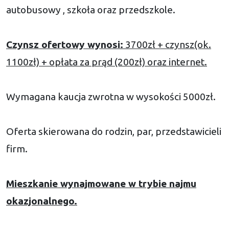
autobusowy , szkoła oraz przedszkole.
Czynsz ofertowy wynosi:
3700zł + czynsz(ok.
1100zł) + opłata za prąd (200zł) oraz internet.
Wymagana kaucja zwrotna w wysokości 5000zł.
Oferta skierowana do rodzin, par, przedstawicieli
firm.
Mieszkanie wynajmowane w trybie najmu
okazjonalnego.