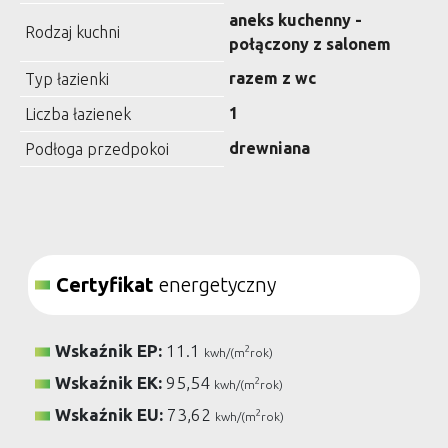
aneks kuchenny -
Rodzaj kuchni
połączony z salonem
razem z wc
Typ łazienki
1
Liczba łazienek
drewniana
Podłoga przedpokoi
Certyfikat
energetyczny
Wskaźnik EP:
11.1
2
kwh/(m
rok)
Wskaźnik EK:
95,54
2
kwh/(m
rok)
Wskaźnik EU:
73,62
2
kwh/(m
rok)