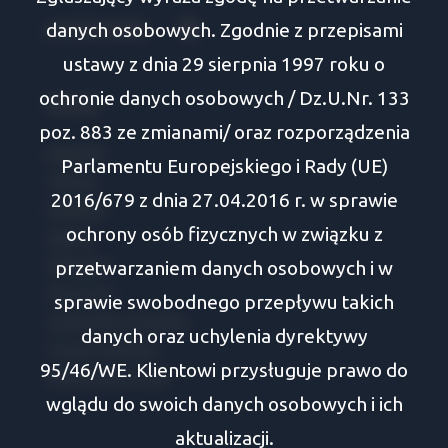
danych osobowych. Zgodnie z przepisami
social media
Facebook
ustawy z dnia 29 sierpnia 1997 roku o
ochronie danych osobowych / Dz.U.Nr. 133
Oferty
poz. 883 ze zmianami/ oraz rozporządzenia
Białystok
Parlamentu Europejskiego i Rady (UE)
Tykocin
2016/679 z dnia 27.04.2016 r. w sprawie
Wasilków
ochrony osób fizycznych w związku z
Supraśl
przetwarzaniem danych osobowych i w
Zabłudów
Choroszcz
sprawie swobodnego przepływu takich
Juchnowiec Kościelny
danych oraz uchylenia dyrektywy
Turośń Kościelna
95/46/WE. Klientowi przysługuje prawo do
Dobrzyniewo Duże
wglądu do swoich danych osobowych i ich
aktualizacji.