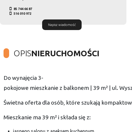
85 744 66 87
516 010 972
Napisz wiadomość
OPIS
NIERUCHOMOŚCI
Do wynajęcia 3-
pokojowe mieszkanie z balkonem | 39 m² | ul. Wys
Świetna oferta dla osób, które szukają kompaktowe
Mieszkanie ma 39 m² i składa się z:
jasnego salonu z aneksem kuchennym,