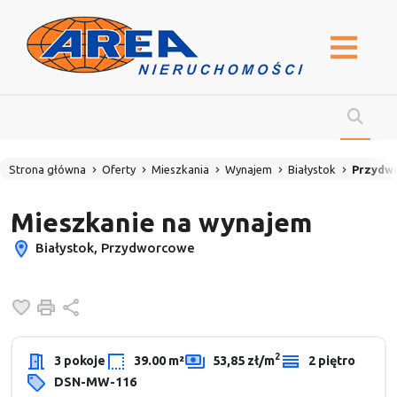
Strona główna
Oferty
Mieszkania
Wynajem
Białystok
Przydw
Mieszkanie na wynajem
Białystok, Przydworcowe
Dodaj do ulubionych
Drukuj
Udostępnij
2
3 pokoje
39.00 m²
53,85 zł/m
2 piętro
DSN-MW-116