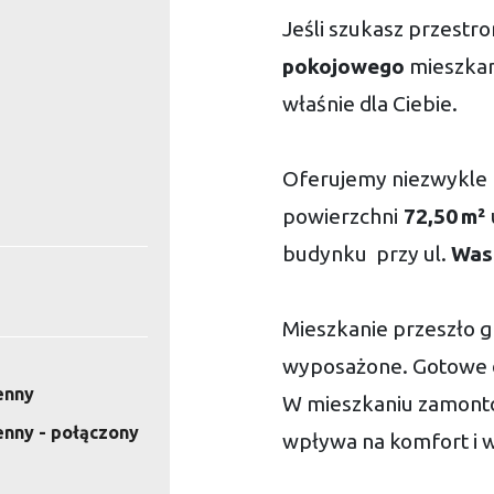
Jeśli szukasz przest
pokojowego
mieszkani
właśnie dla Ciebie.
Oferujemy niezwykle 
powierzchni
72,50 m²
budynku przy ul.
Was
Mieszkanie przeszło g
wyposażone. Gotowe 
enny
W mieszkaniu zamont
enny - połączony
wpływa na komfort i