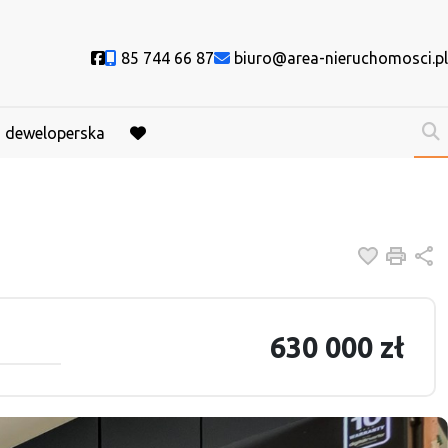
Social link
85 744 66 87
biuro@area-nieruchomosci.pl
a deweloperska
favorite
Dodaj do
Druk
U
630 000 zł