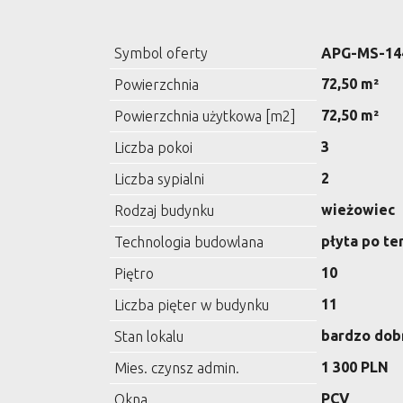
Symbol oferty
APG-MS-14
72,50 m²
Powierzchnia
72,50 m²
Powierzchnia użytkowa [m2]
3
Liczba pokoi
2
Liczba sypialni
wieżowiec
Rodzaj budynku
płyta po t
Technologia budowlana
10
Piętro
11
Liczba pięter w budynku
bardzo dob
Stan lokalu
1 300 PLN
Mies. czynsz admin.
PCV
Okna