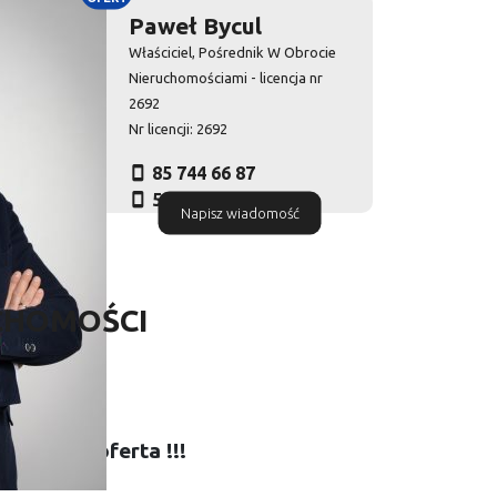
Paweł Bycul
Właściciel, Pośrednik W Obrocie
Nieruchomościami - licencja nr
2692
Nr licencji: 2692
85 744 66 87
516 010 972
Napisz wiadomość
CHOMOŚCI
tarzalna oferta !!!