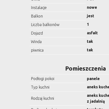
nowe
Instalacje
jest
Balkon
1
Liczba balkonów
asfalt
Dojazd
tak
Winda
tak
piwnica
Pomieszczenia
Podłogi pokoi
panele
aneks kuch
Typ kuchni
aneks kuch
Rodzaj kuchni
z jadalnią