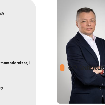
49
ermomodernizacji
OPIS
NIERU
ry
Tylko u nas ta niepow