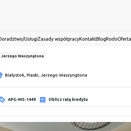
Doradztwo/Usługi
Zasady współpracy
Kontakt
Blog
Rodo
Ofert
Jerzego Waszyngtona
Białystok, Piaski, Jerzego Waszyngtona
APG-MS-1449
Oblicz ratę kredytu