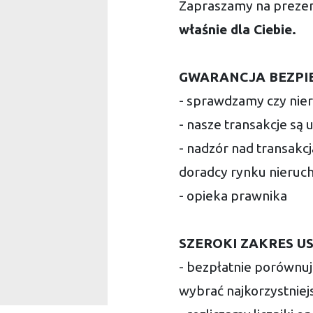
Zapraszamy na prezen
właśnie dla Ciebie.
GWARANCJA BEZPI
- sprawdzamy czy nier
- nasze transakcje są
- nadzór nad transakc
doradcy rynku nieruc
- opieka prawnika
S
ZEROKI ZAKRES US
- bezpłatnie porównu
wybrać najkorzystniej