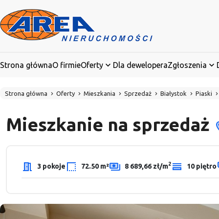
Strona główna
O firmie
Oferty
Dla dewelopera
Zgłoszenia
Strona główna
Oferty
Mieszkania
Sprzedaż
Białystok
Piaski
Mieszkanie na sprzedaż
2
3 pokoje
72.50 m²
8 689,66 zł/m
10 piętro