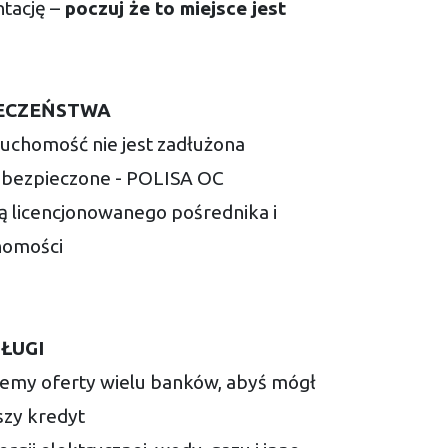
tację –
poczuj że to miejsce jest
ECZEŃSTWA
uchomość nie jest zadłużona
 ubezpieczone - POLISA OC
ją licencjonowanego pośrednika i
homości
ŁUGI
jemy oferty wielu banków, abyś mógł
szy kredyt