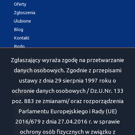
Oferty
Zgłoszenia
Ulubione
Blog
Kontakt
Rodo
Zgłaszający wyraża zgodę na przetwarzanie
danych osobowych. Zgodnie z przepisami
social media
Facebook
ustawy z dnia 29 sierpnia 1997 roku o
ochronie danych osobowych / Dz.U.Nr. 133
Oferty
poz. 883 ze zmianami/ oraz rozporządzenia
Białystok
Parlamentu Europejskiego i Rady (UE)
Tykocin
2016/679 z dnia 27.04.2016 r. w sprawie
Wasilków
ochrony osób fizycznych w związku z
Supraśl