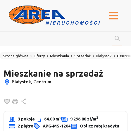
Strona główna
Oferty
Mieszkania
Sprzedaż
Białystok
Centr
Mieszkanie na sprzedaż
Białystok, Centrum
Dodaj do ulubionych
Drukuj
Udostępnij
2
3 pokoje
64.00 m²
9 296,88 zł/m
2 piętro
APG-MS-1204
Oblicz ratę kredytu