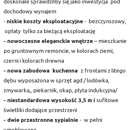
doskonale sprawdziłby się jako inwestycja
pod
dochodowy wynajem
-
niskie koszty eksploatacyjne
-
bezczynszowy,
opłaty
tylko za bieżącą eksploatację
- nowoczesne eleganckie wnętrze
– mieszkanie
po gruntownym remoncie, w kolorach ziemi,
czerni i kolorach drewna
- nowa zabudowa
kuchenna
z frontami z litego
dębu wyposażona w sprzęt agd / lodówka,
zmywarka,, piekarnik, okap, płyta indukcyjna/
- niestandardowa wysokość 3,5 m i
sufitowe
świetliki dodające przestrzeni
- dwie przestronne sypialnie
-
w pełni
umeblowane