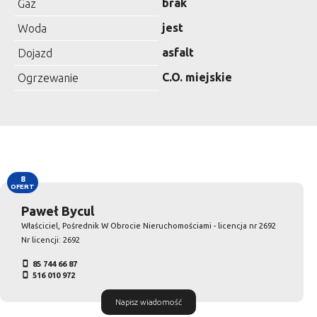
brak
Gaz
jest
Woda
asfalt
Dojazd
C.O. miejskie
Ogrzewanie
8
OFERT
Paweł Bycul
Właściciel, Pośrednik W Obrocie Nieruchomościami - licencja nr 2692
Nr licencji: 2692
85 744 66 87
516 010 972
Napisz wiadomość