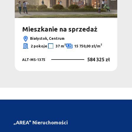
Mieszkanie na sprzedaż
Mi
Białystok, Centrum
2
2
2 pokoje
37 m
15 750,00 zł/m
0 zł
584 325 zł
ALT-MS-1375
ALT
„AREA" Nieruchomości