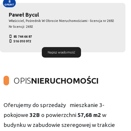
8
OFERT
Paweł Bycul
Właściciel, Pośrednik W Obrocie Nieruchomościami - licencja nr 2692
Nr licencji: 2692
85 744 66 87
516 010 972
Napisz wiadomość
OPIS
NIERUCHOMOŚCI
Oferujemy do sprzedaży mieszkanie 3-
pokojowe
32
B
o powierzchni
57,68 m2
w
budynku w zabudowie szeregowej w trakcie