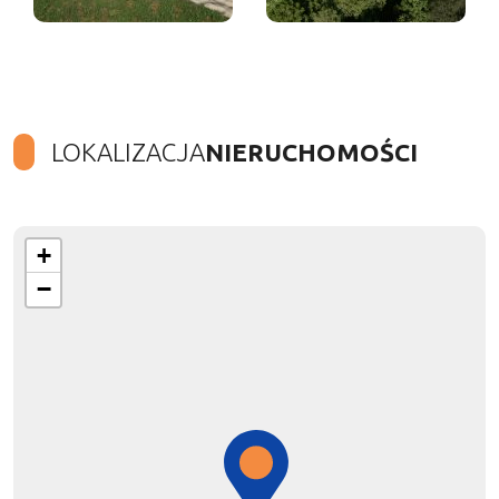
LOKALIZACJA
NIERUCHOMOŚCI
+
−