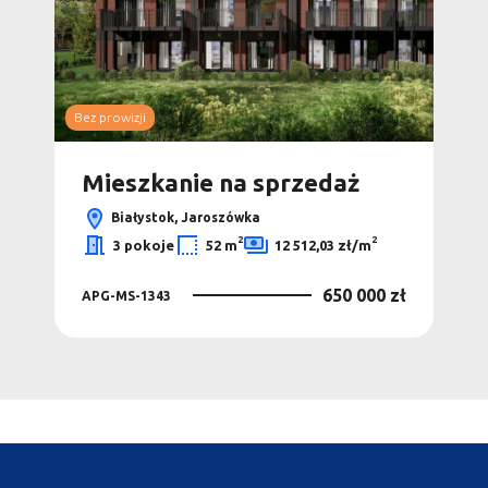
Bez prowizji
Mieszkanie na sprzedaż
Białystok, Jaroszówka
2
2
3 pokoje
52 m
12 512,03 zł/m
650 000 zł
APG-MS-1343