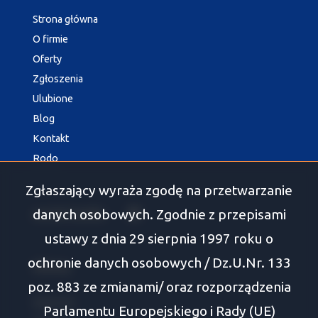
Strona główna
O firmie
Oferty
Zgłoszenia
Ulubione
Blog
Kontakt
Rodo
Zgłaszający wyraża zgodę na przetwarzanie
danych osobowych. Zgodnie z przepisami
social media
Facebook
ustawy z dnia 29 sierpnia 1997 roku o
ochronie danych osobowych / Dz.U.Nr. 133
Oferty
poz. 883 ze zmianami/ oraz rozporządzenia
Białystok
Parlamentu Europejskiego i Rady (UE)