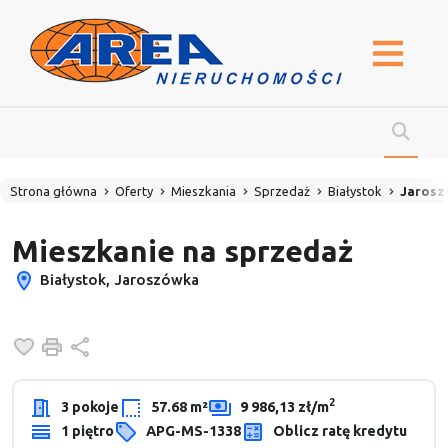
Strona główna
Oferty
Mieszkania
Sprzedaż
Białystok
Jarosz
Mieszkanie na sprzedaż
Białystok, Jaroszówka
Dodaj do ulubionych
Drukuj
Udostępnij
2
3 pokoje
57.68 m²
9 986,13 zł/m
1 piętro
APG-MS-1338
Oblicz ratę kredytu