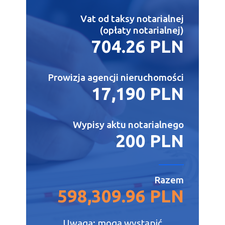
Vat od taksy notarialnej
(opłaty notarialnej)
704.26 PLN
Prowizja agencji nieruchomości
17,190 PLN
Wypisy aktu notarialnego
200 PLN
Razem
598,309.96 PLN
Uwaga: mogą wystąpić