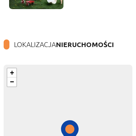
LOKALIZACJA
NIERUCHOMOŚCI
+
−