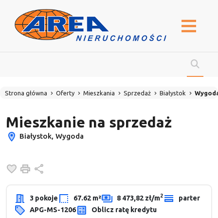
Strona główna
Oferty
Mieszkania
Sprzedaż
Białystok
Wygod
Mieszkanie na sprzedaż
Białystok, Wygoda
Dodaj do ulubionych
Drukuj
Udostępnij
2
3 pokoje
67.62 m²
8 473,82 zł/m
parter
APG-MS-1206
Oblicz ratę kredytu