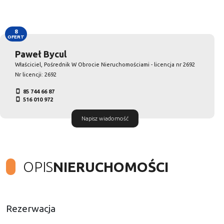
8
OFERT
Paweł Bycul
Właściciel, Pośrednik W Obrocie Nieruchomościami - licencja nr 2692
Nr licencji: 2692
85 744 66 87
516 010 972
Napisz wiadomość
OPIS
NIERUCHOMOŚCI
Rezerwacja