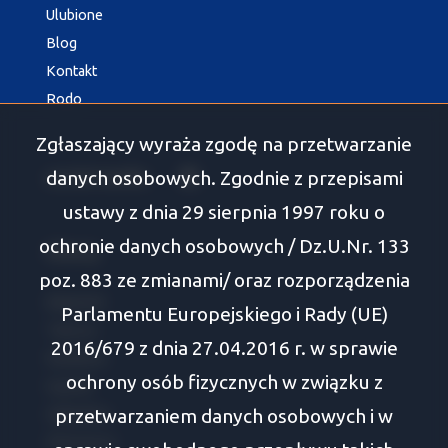
Ulubione
Blog
Kontakt
Rodo
Zgłaszający wyraża zgodę na przetwarzanie
danych osobowych. Zgodnie z przepisami
social media
Facebook
ustawy z dnia 29 sierpnia 1997 roku o
ochronie danych osobowych / Dz.U.Nr. 133
Oferty
poz. 883 ze zmianami/ oraz rozporządzenia
Białystok
Parlamentu Europejskiego i Rady (UE)
Tykocin
2016/679 z dnia 27.04.2016 r. w sprawie
Wasilków
ochrony osób fizycznych w związku z
Supraśl
przetwarzaniem danych osobowych i w
Zabłudów
Choroszcz