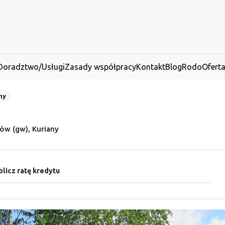
Doradztwo/Usługi
Zasady współpracy
Kontakt
Blog
Rodo
Ofert
ny
w (gw), Kuriany
licz ratę kredytu