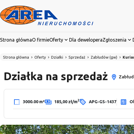
Strona główna
O firmie
Oferty
Dla dewelopera
Zgłoszenia
Strona główna
Oferty
Działki
Sprzedaż
Zabłudów (gw)
Kuria
Działka na sprzedaż
Zabłudó
2
3000.00 m²
185,00 zł/m
APG-GS-1437
Ob