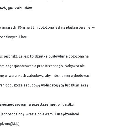
ach, gm. Zabłudów.
 wymiarach 86m na 35m położona jest na płaskim terenie w
odzinnych i lasu.
jest fakt, że jest to
działka budowlana
położona na
nem zagospodarowania przestrzennego. Nabywca nie
yzję o warunkach zabudowy, aby móc na niej wybudować
Pan dopuszcza zabudowę
wolnostojącą lub bliźniaczą.
zagospodarowania przestrzennego
działka
jednorodzinną wraz z obiektami i urządzeniami
ądzoną(M.N).