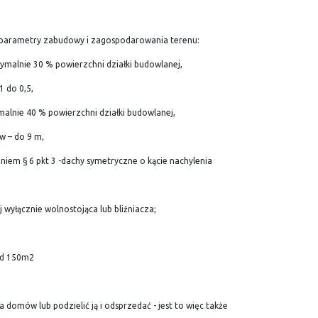
 parametry zabudowy i zagospodarowania terenu:
malnie 30 % powierzchni działki budowlanej,
1 do 0,5,
imalnie 40 % powierzchni działki budowlanej,
w – do 9 m,
niem § 6 pkt 3 -dachy symetryczne o kącie nachylenia
wyłącznie wolnostojąca lub bliźniacza;
ód 150m2
domów lub podzielić ją i odsprzedać - jest to więc także