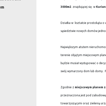
em
3000m2
znajdującej się
w
Kurian
Działka w
kształcie prostokąta o
sąsiedztwie nowych domów jednor
Największym atutem nieruchomości 
terenie objętym miejscowym pla
będzie musiał występować o dec
swój wymarzony dom lub domy. 
Zgodnie z
miejscowym planem 
przeznaczona jest pod zabudowę 
towarzyszącymi oraz zielenią urz