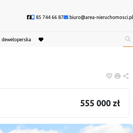
Social link
85 744 66 87
biuro@area-nieruchomosci.pl
a deweloperska
favorite
Dodaj do
Druk
U
555 000 zł