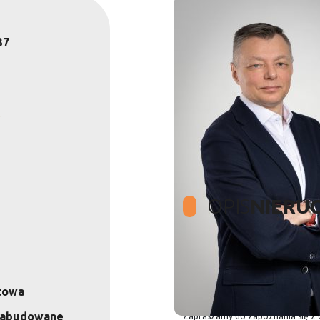
37
OPIS
NIERU
Tylko w naszym biurze możesz k
towa
ezabudowane
Zapraszamy do zapoznania się z o