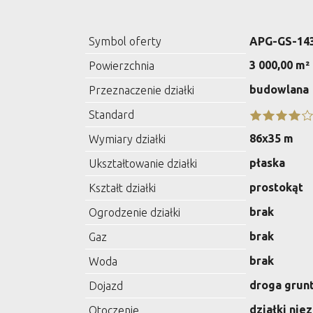
Symbol oferty
APG-GS-14
3 000,00 m²
Powierzchnia
budowlana
Przeznaczenie działki
Standard
86x35 m
Wymiary działki
płaska
Ukształtowanie działki
prostokąt
Kształt działki
brak
Ogrodzenie działki
brak
Gaz
brak
Woda
droga grun
Dojazd
działki ni
Otoczenie