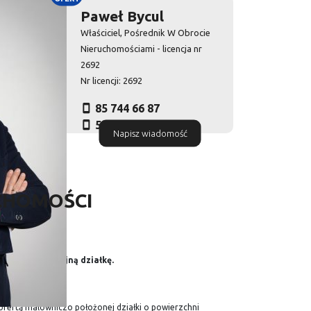
Paweł Bycul
Właściciel, Pośrednik W Obrocie
Nieruchomościami - licencja nr
2692
Nr licencji: 2692
85 744 66 87
516 010 972
Napisz wiadomość
CHOMOŚCI
upić tą atrakcyjną działkę.
fertą malowniczo położonej działki o powierzchni