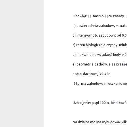
Obowiązują następujące zasady i
a) powierzchnia zabudowy – maksy
b) intensywność zabudowy: od 0,0
c) teren biologicznie czynny: min
d) maksymalna wysokość budynkó
e) geometria dachów, z zastrzeże
połaci dachowej 35-45o
f) forma zabudowy mieszkaniowej 
Uzbrojenie: prąd 100m, światłow
Na działce można wybudować kilka 