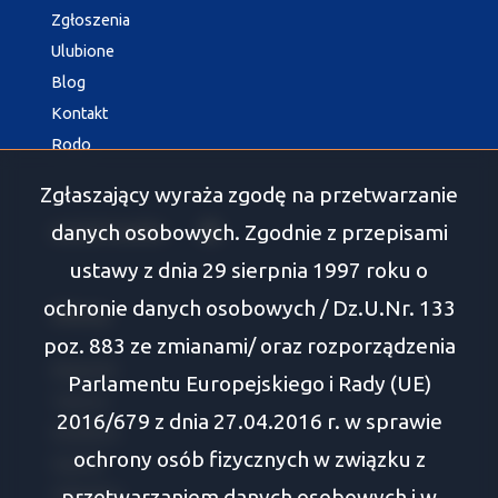
Zgłoszenia
Ulubione
Blog
Kontakt
Rodo
Zgłaszający wyraża zgodę na przetwarzanie
danych osobowych. Zgodnie z przepisami
social media
Facebook
ustawy z dnia 29 sierpnia 1997 roku o
ochronie danych osobowych / Dz.U.Nr. 133
Oferty
poz. 883 ze zmianami/ oraz rozporządzenia
Białystok
Parlamentu Europejskiego i Rady (UE)
Tykocin
2016/679 z dnia 27.04.2016 r. w sprawie
Wasilków
ochrony osób fizycznych w związku z
Supraśl
przetwarzaniem danych osobowych i w
Zabłudów