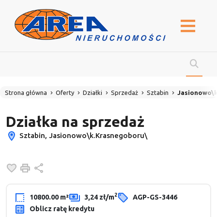
Strona główna
Oferty
Działki
Sprzedaż
Sztabin
Jasionowo\k
Działka na sprzedaż
Sztabin, Jasionowo\k.Krasnegoboru\
Dodaj do ulubionych
Drukuj
Udostępnij
2
10800.00 m²
3,24 zł/m
AGP-GS-3446
Oblicz ratę kredytu