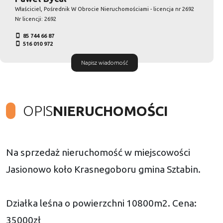
Właściciel, Pośrednik W Obrocie Nieruchomościami - licencja nr 2692
Nr licencji: 2692
85 744 66 87
516 010 972
Napisz wiadomość
OPIS
NIERUCHOMOŚCI
Na sprzedaż nieruchomość w miejscowości
Jasionowo koło Krasnegoboru gmina Sztabin.
Działka leśna o powierzchni 10800m2. Cena:
35000zł