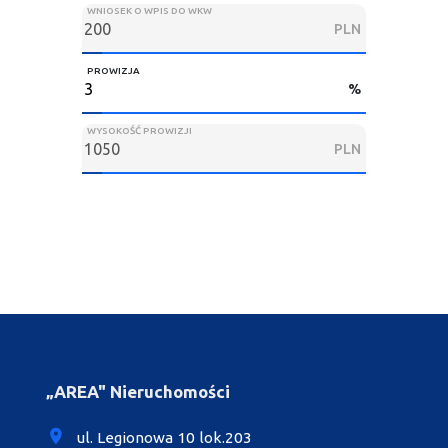
WNIOSEK O WPIS DO WKW
PLN
PROWIZJA
%
WYSOKOŚĆ PROWIZJI
PLN
„AREA" Nieruchomości
ul. Legionowa 10 lok.203