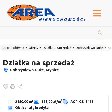
Strona główna
Oferty
Działki
Sprzedaż
Dobrzyniewo Duże
Kr
Działka na sprzedaż
Dobrzyniewo Duże, Krynice
Dodaj do ulubionych
Drukuj
Udostępnij
2
2180.00 m²
125,00 zł/m
AGP-GS-3423
Oblicz ratę kredytu