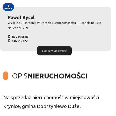
8
OFERT
Paweł Bycul
Właściciel, Pośrednik W Obrocie Nieruchomościami - licencja nr 2692
Nr licencji: 2692
85 744 66 87
516 010 972
Napisz wiadomość
OPIS
NIERUCHOMOŚCI
Na sprzedaż nieruchomość w miejscowości
Krynice, gmina Dobrzyniewo Duże.