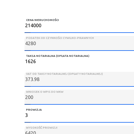
CENA NIERUCHOMOŚCI
PODATEK OD CZYNNOŚCI CYWILNO-PRAWNYCH
TAKSA NOTARIALNA (OPŁATA NOTARIALNA)
VAT OD TAKSY NOTARIALNEJ (OPŁATY NOTARIALNEJ)
WNIOSEK O WPIS DO WKW
PROWIZJA
WYSOKOŚĆ PROWIZJI