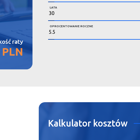
LATA
OPROCENTOWANIE ROCZNE
ość raty
5 PLN
Kalkulator
kosztów