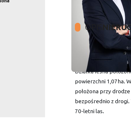
lona
OPIS
NIERU
Polecamy nieruchomo
Działka leśna położo
powierzchni 1,07ha. 
położona przy drodze 
bezpośrednio z drogi. W
70-letni las.