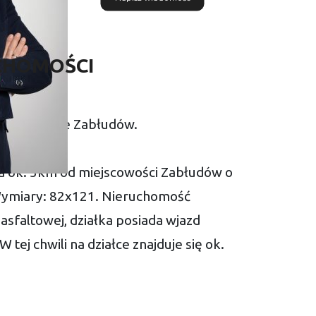
CHOMOŚCI
ść w gminie Zabłudów.
na ok. 3km od miejscowości Zabłudów o
Wymiary: 82x121. Nieruchomość
asfaltowej, działka posiada wjazd
 tej chwili na działce znajduje się ok.