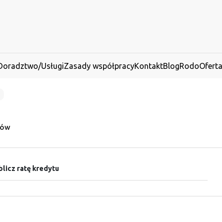
Doradztwo/Usługi
Zasady współpracy
Kontakt
Blog
Rodo
Ofert
dów
licz ratę kredytu