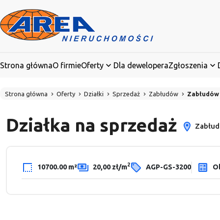
Strona główna
O firmie
Oferty
Dla dewelopera
Zgłoszenia
Strona główna
Oferty
Działki
Sprzedaż
Zabłudów
Zabłudów
Działka na sprzedaż
Zabłu
2
10700.00 m²
20,00 zł/m
AGP-GS-3200
Ob