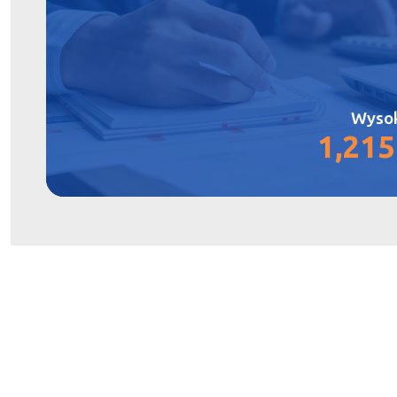
Wysok
1,21