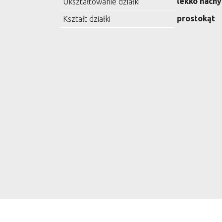
lekko nachy
Ukształtowanie działki
prostokąt
Kształt działki