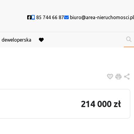
Social link
85 744 66 87
biuro@area-nieruchomosci.pl
a deweloperska
favorite
Dodaj do
Druk
U
214 000 zł