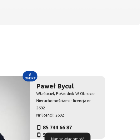
8
OFERT
Paweł Bycul
Właściciel, Pośrednik W Obrocie
Nieruchomościami - licencja nr
2692
Nr licencji: 2692
85 744 66 87
516 010 972
Napisz wiadomość