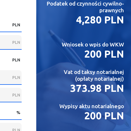
Podatek od czynności cywilno-
prawnych
4,280 PLN
PLN
PLN
Wniosek o wpis do WKW
200 PLN
PLN
Vat od taksy notarialnej
PLN
(opłaty notarialnej)
373.98 PLN
PLN
Wypisy aktu notarialnego
%
200 PLN
PLN