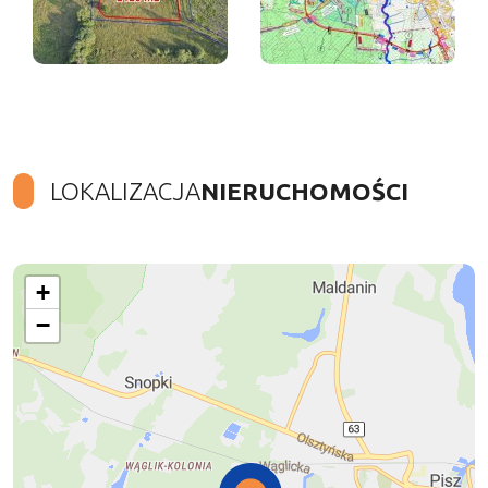
LOKALIZACJA
NIERUCHOMOŚCI
+
−