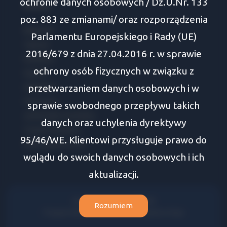
ochronie danych osobowych / Dz.U.Nr. 133
Oferty
poz. 883 ze zmianami/ oraz rozporządzenia
Białystok
Parlamentu Europejskiego i Rady (UE)
Tykocin
2016/679 z dnia 27.04.2016 r. w sprawie
Wasilków
ochrony osób fizycznych w związku z
Supraśl
przetwarzaniem danych osobowych i w
Zabłudów
Choroszcz
sprawie swobodnego przepływu takich
Juchnowiec Kościelny
danych oraz uchylenia dyrektywy
Turośń Kościelna
95/46/WE. Klientowi przysługuje prawo do
Dobrzyniewo Duże
wglądu do swoich danych osobowych i ich
aktualizacji.
Area Nieruchomości © 2026
Rozumiem
Program dla biur nieruchomości
Galactica Virgo