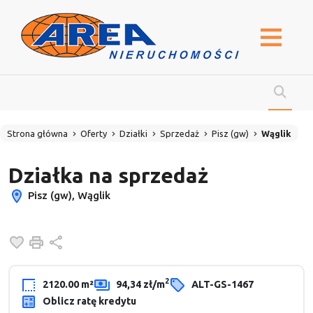
Strona główna
Oferty
Działki
Sprzedaż
Pisz (gw)
Wąglik
Działka na sprzedaż
Pisz (gw), Wąglik
Dodaj do ulubionych
Drukuj
Udostępnij
2
2120.00 m²
94,34 zł/m
ALT-GS-1467
Oblicz ratę kredytu