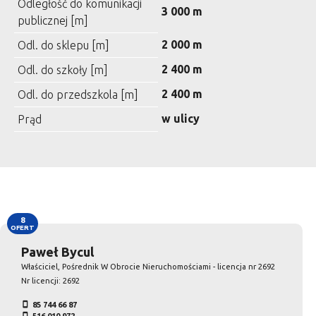
Odległość do komunikacji
3 000 m
publicznej [m]
2 000 m
Odl. do sklepu [m]
2 400 m
Odl. do szkoły [m]
2 400 m
Odl. do przedszkola [m]
w ulicy
Prąd
8
OFERT
Paweł Bycul
Właściciel, Pośrednik W Obrocie Nieruchomościami - licencja nr 2692
Nr licencji: 2692
85 744 66 87
516 010 972