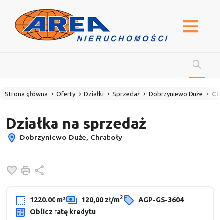
Strona główna
Oferty
Działki
Sprzedaż
Dobrzyniewo Duże
Ch
Działka na sprzedaż
Dobrzyniewo Duże, Chraboły
Dodaj do ulubionych
Drukuj
Udostępnij
2
1220.00 m²
120,00 zł/m
AGP-GS-3604
Oblicz ratę kredytu