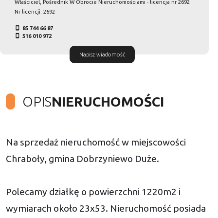
Właściciel, Pośrednik W Obrocie Nieruchomościami - licencja nr 2692
Nr licencji: 2692
85 744 66 87
516 010 972
Napisz wiadomość
OPIS
NIERUCHOMOŚCI
Na sprzedaż nieruchomość w miejscowości
Chraboły, gmina Dobrzyniewo Duże.
Polecamy działkę o powierzchni 1220m2 i
wymiarach około 23x53. Nieruchomość posiada