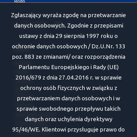
Rodo
Zgłaszający wyraża zgodę na przetwarzanie
danych osobowych. Zgodnie z przepisami
social media
Facebook
ustawy z dnia 29 sierpnia 1997 roku o
ochronie danych osobowych / Dz.U.Nr. 133
Oferty
poz. 883 ze zmianami/ oraz rozporządzenia
Białystok
Parlamentu Europejskiego i Rady (UE)
Tykocin
2016/679 z dnia 27.04.2016 r. w sprawie
Wasilków
ochrony osób fizycznych w związku z
Supraśl
przetwarzaniem danych osobowych i w
Zabłudów
Choroszcz
sprawie swobodnego przepływu takich
Juchnowiec Kościelny
danych oraz uchylenia dyrektywy
Turośń Kościelna
95/46/WE. Klientowi przysługuje prawo do
Dobrzyniewo Duże