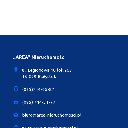
„AREA" Nieruchomości
ul. Legionowa 10 lok.203
15-099 Białystok
(085)744-66-87
(085) 744-51-77
biuro@area-nieruchomosci.pl
www.area-nieruchomosci.pl