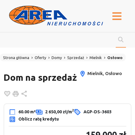
Strona główna
Oferty
Domy
Sprzedaż
Mielnik
Osłowo
Mielnik, Osłowo
Dom na sprzedaż
Dodaj do ulubionych
Drukuj
Udostępnij
2
60.00 m²
2 650,00 zł/m
AGP-DS-3603
Oblicz ratę kredytu
159 000 zł