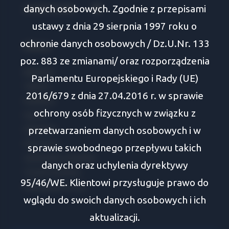
danych osobowych. Zgodnie z przepisami
social media
Facebook
ustawy z dnia 29 sierpnia 1997 roku o
ochronie danych osobowych / Dz.U.Nr. 133
Oferty
poz. 883 ze zmianami/ oraz rozporządzenia
Białystok
Parlamentu Europejskiego i Rady (UE)
Tykocin
2016/679 z dnia 27.04.2016 r. w sprawie
Wasilków
ochrony osób fizycznych w związku z
Supraśl
przetwarzaniem danych osobowych i w
Zabłudów
Choroszcz
sprawie swobodnego przepływu takich
Juchnowiec Kościelny
danych oraz uchylenia dyrektywy
Turośń Kościelna
95/46/WE. Klientowi przysługuje prawo do
Dobrzyniewo Duże
wglądu do swoich danych osobowych i ich
aktualizacji.