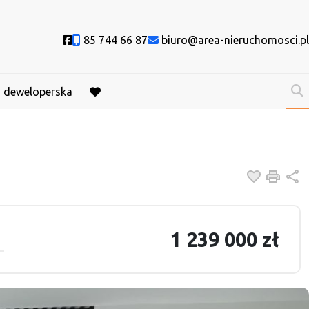
Social link
85 744 66 87
biuro@area-nieruchomosci.pl
a deweloperska
favorite
Dodaj do
Druk
U
1 239 000 zł