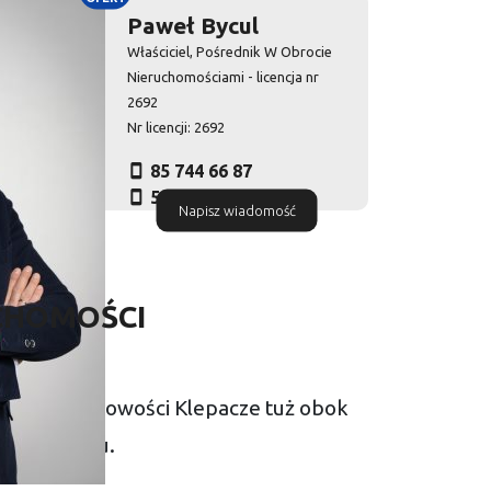
Paweł Bycul
Właściciel, Pośrednik W Obrocie
Nieruchomościami - licencja nr
2692
Nr licencji: 2692
85 744 66 87
516 010 972
Napisz wiadomość
CHOMOŚCI
ć w miejscowości Klepacze tuż obok
 Białymstoku.