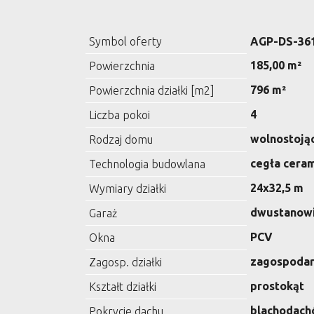
Symbol oferty
AGP-DS-36
185,00 m²
Powierzchnia
796 m²
Powierzchnia działki [m2]
4
Liczba pokoi
wolnostoją
Rodzaj domu
cegła cera
Technologia budowlana
24x32,5 m
Wymiary działki
dwustanow
Garaż
PCV
Okna
zagospoda
Zagosp. działki
prostokąt
Kształt działki
blachodac
Pokrycie dachu