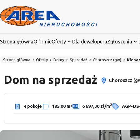
Strona główna
O firmie
Oferty
Dla dewelopera
Zgłoszenia
Strona główna
Oferty
Domy
Sprzedaż
Choroszcz (gw)
Klepa
Dom na sprzedaż
Choroszcz (gw
2
4 pokoje
185.00 m²
6 697,30 zł/m
AGP-DS