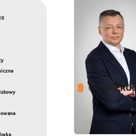
10
cy
miczna
OPIS
NIERU
iskowy
Polecamy nieruchomoś
rowana
osiedla Starosielce w
hówka