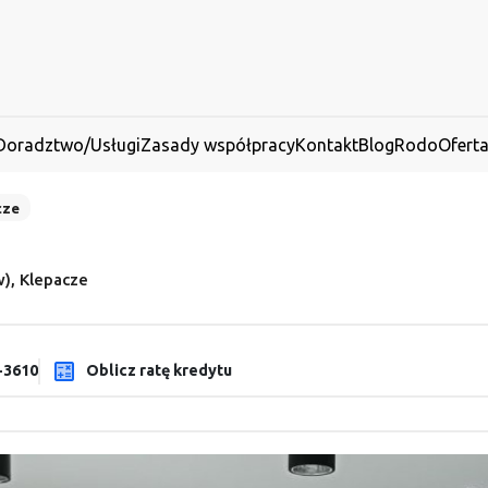
Doradztwo/Usługi
Zasady współpracy
Kontakt
Blog
Rodo
Ofert
cze
), Klepacze
-3610
Oblicz ratę kredytu