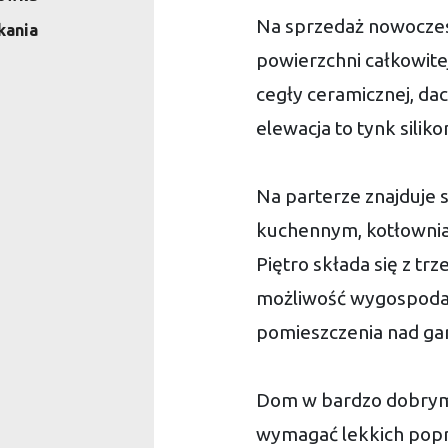
Na sprzedaż nowoczes
kania
powierzchni całkowit
cegły ceramicznej, da
elewacja to tynk silik
Na parterze znajduje 
kuchennym, kotłownia
Piętro składa się z trze
możliwość wygospoda
pomieszczenia nad g
Dom w bardzo dobrym 
wymagać lekkich popr